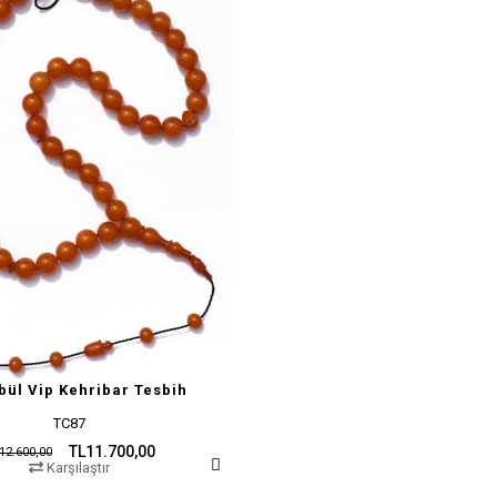
bül Vip Kehribar Tesbih
TC87
TL11.700,00
12.600,00
Karşılaştır