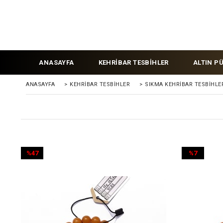
ANASAYFA
KEHRİBAR TESBİHLER
ALTIN P
ANASAYFA
>
KEHRIBAR TESBIHLER
>
SIKMA KEHRİBAR TESBİHLE
%47
%7
İndirim
İndirim
%47İndirim
%7İndirim