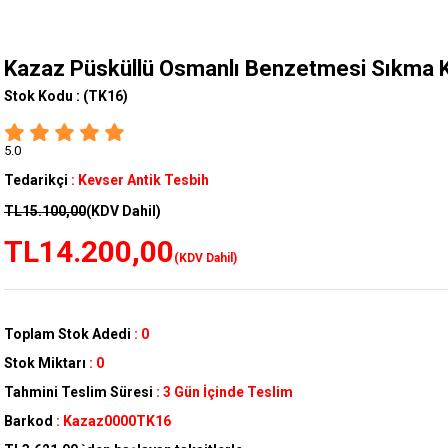
Kazaz Püsküllü Osmanlı Benzetmesi Sıkma K
Stok Kodu :
(TK16)
5.0
Tedarikçi
:
Kevser Antik Tesbih
TL15.100,00
(KDV Dahil)
TL14.200,00
(KDV Dahil)
Toplam Stok Adedi
:
0
Stok Miktarı
:
0
Tahmini Teslim Süresi
:
3 Gün İçinde Teslim
Barkod
:
Kazaz0000TK16