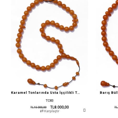
Karamel Tonlarında Usta İşçilikli Tesbih
Barış Bül
TC83
TL8.000,00
TL15.000,00
TL
Karşılaştır