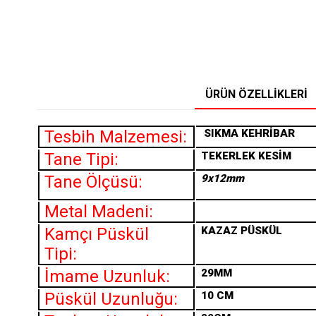
ÜRÜN ÖZELLIKLERI
Tesbih Malzemesi:
SIKMA
KEHRİBAR
Tane Tipi:
TEKERLEK KESİM
Tane Ölçüsü:
9x12mm
Metal Madeni:
Kamçı Püskül
KAZAZ PÜSKÜL
Tipi:
İmame Uzunluk:
29MM
Püskül Uzunluğu:
10 CM