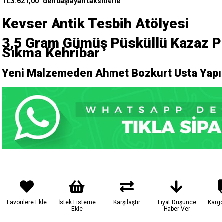
TL3.621,00
`den başlayan taksitlerle
Kevser Antik Tesbih Atölyesi
3,5
Gram Gümüş Püsküllü
Kazaz P
Sıkma Kehribar
Yeni Malzemeden Ahmet Bozkurt Usta Yapım
Favorilere Ekle
İstek Listeme
Karşılaştır
Fiyat Düşünce
Karg
Ekle
Haber Ver