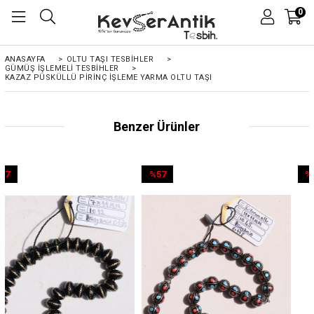
0
ANASAYFA
>
OLTU TAŞI TESBİHLER
>
GÜMÜŞ İŞLEMELİ TESBİHLER
>
KAZAZ PÜSKÜLLÜ PIRINÇ İŞLEME YARMA OLTU TAŞI
Benzer Ürünler
%57
%57
İndirim
İndirim
%57İndirim
%57İndirim