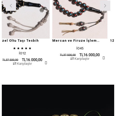
tu Taşı Tesbih
Mercan ve Firuze İşlemeli Oltu Taşı
★
★
★
★
★
İO45
İO12
TL16.000,00
TL37.500,00
TL37.500
Karşılaştır
TL16.000,00
,00
Karşılaştır