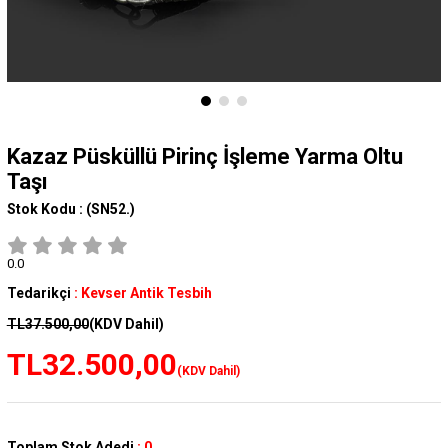
Kazaz Püsküllü Pirinç İşleme Yarma Oltu
Taşı
Stok Kodu :
(SN52.)
0.0
Tedarikçi
:
Kevser Antik Tesbih
TL37.500,00
(KDV Dahil)
TL32.500,00
(KDV Dahil)
Toplam Stok Adedi
:
0