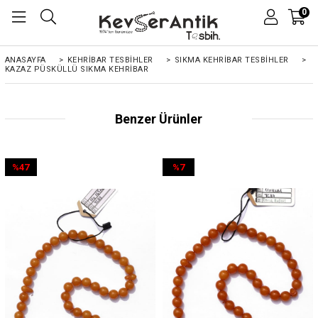
0
ANASAYFA
>
KEHRIBAR TESBIHLER
>
SIKMA KEHRİBAR TESBİHLER
>
KAZAZ PÜSKÜLLÜ SIKMA KEHRIBAR
Benzer Ürünler
%47
%7
İndirim
İndirim
%47İndirim
%7İndirim