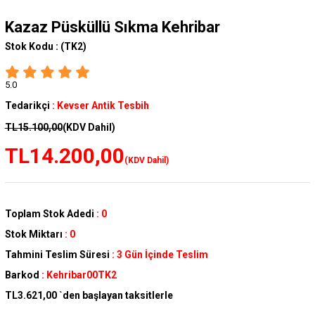
Kazaz Püsküllü Sıkma Kehribar
Stok Kodu :
(TK2)
5.0
Tedarikçi
:
Kevser Antik Tesbih
TL15.100,00
(KDV Dahil)
TL14.200,00
(KDV Dahil)
Toplam Stok Adedi
:
0
Stok Miktarı
:
0
Tahmini Teslim Süresi
:
3 Gün İçinde Teslim
Barkod
:
Kehribar00TK2
TL3.621,00
`den başlayan taksitlerle