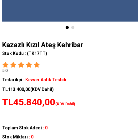
Kazazlı Kızıl Ateş Kehribar
Stok Kodu :
(TK17TT)
5.0
Tedarikçi
:
Kevser Antik Tesbih
TL113.400,00
(KDV Dahil)
TL45.840,00
(KDV Dahil)
Toplam Stok Adedi
:
0
Stok Miktarı
:
0