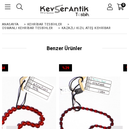
0
ANASAYFA
>
KEHRIBAR TESBIHLER
>
OSMANLI KEHRİBAR TESBİHLER
>
KAZAZLI KIZIL ATEŞ KEHRIBAR
Benzer Ürünler
%29
%44
İndirim
İndirim
%29İndirim
%44İndirim