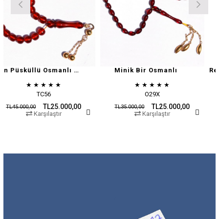
Altın Püsküllü Osmanlı Zar
Minik Bir Osmanlı
★
★
★
★
★
★
★
★
★
★
TC56
O29X
TL25.000,00
TL25.000,00
00,00
TL35.000,00
TL45.00
Karşılaştır
Karşılaştır