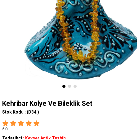
Kehribar Kolye Ve Bileklik Set
Stok Kodu :
(D34.)
5.0
Tedarikçi
:
Kevser Antik Tesbih