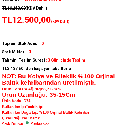
TL16.250,00
(KDV Dahil)
TL12.500,00
(KDV Dahil)
Toplam Stok Adedi
:
0
Stok Miktarı
:
0
Tahmini Teslim Süresi
:
3 Gün İçinde Teslim
TL3.187,50
`den başlayan taksitlerle
NOT: Bu Kolye ve Bileklik %100 Orjinal
Baltık kehribarından üretilmiştir.
Ürün Toplam Ağırlığı:8,2 Gram
Ürün Uzunluğu: 35-15Cm
Ürün Kodu
:
D34
Kullanılan İp
:Tesbih ipi
Kullanılan Doğaltaş
: %100 Orjinal Baltık Kehribar
Çıkarıldığı Yer
: Baltık
Stok Drumu
Stokta var.