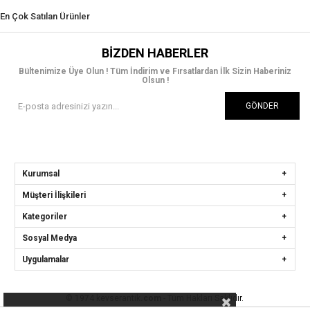
En Çok Satılan Ürünler
BIZDEN HABERLER
Bültenimize Üye Olun ! Tüm İndirim ve Fırsatlardan İlk Sizin Haberiniz
Olsun !
GÖNDER
Kurumsal
Müşteri İlişkileri
Kategoriler
Sosyal Medya
Uygulamalar
© 1974 kevserantik
.com
- Tüm Hakları Saklıdır.