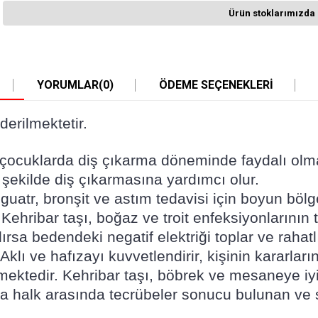
Ürün stoklarımızda 
YORUMLAR
(0)
ÖDEME SEÇENEKLERI
derilmektetir.
 ve çocuklarda diş çıkarma döneminde faydalı olma
r şekilde diş çıkarmasına yardımcı olur.
m, guatr, bronşit ve astım tedavisi için boyun bö
 Kehribar taşı, boğaz ve troit enfeksiyonlarının 
lırsa bedendeki negatif elektriği toplar ve rahatl
 Aklı ve hafızayı kuvvetlendirir, kişinin kararla
tedir. Kehribar taşı, böbrek ve mesaneye iyi ge
ı da halk arasında tecrübeler sonucu bulunan ve s