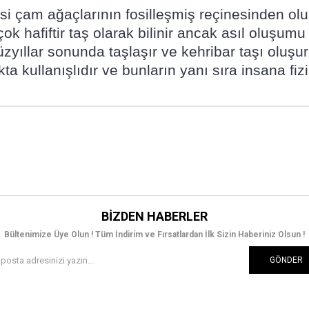
si çam ağaçlarının fosilleşmiş reçinesinden olu
 çok hafiftir taş olarak bilinir ancak asıl oluşu
üzyıllar sonunda taşlaşır ve kehribar taşı oluşu
a kullanışlıdır ve bunların yanı sıra insana fizi
BIZDEN HABERLER
Bültenimize Üye Olun ! Tüm İndirim ve Fırsatlardan İlk Sizin Haberiniz Olsun !
GÖNDER