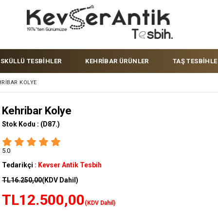
ÜSKÜLLÜ TESBİHLER
KEHRİBAR ÜRÜNLER
TAŞ TESBİHLE
HRIBAR KOLYE
Kehribar Kolye
Stok Kodu :
(D87.)
5.0
Tedarikçi
:
Kevser Antik Tesbih
TL16.250,00
(KDV Dahil)
TL12.500,00
(KDV Dahil)