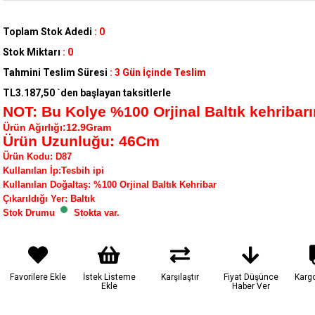
Toplam Stok Adedi
:
0
Stok Miktarı
:
0
Tahmini Teslim Süresi
:
3 Gün İçinde Teslim
TL3.187,50
`den başlayan taksitlerle
NOT: Bu Kolye %100 Orjinal Baltık kehribarın
Ürün Ağırlığı:12.9Gram
Ürün Uzunluğu: 46Cm
Ürün Kodu
:
D87
Kullanılan İp
:Tesbih ipi
Kullanılan Doğaltaş
: %100 Orjinal Baltık Kehribar
Çıkarıldığı Yer
: Baltık
Stok Drumu
Stokta var.
Favorilere Ekle
İstek Listeme
Karşılaştır
Fiyat Düşünce
Karg
Ekle
Haber Ver