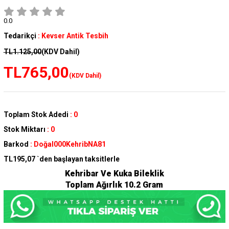
0.0
Tedarikçi
:
Kevser Antik Tesbih
TL1.125,00
(KDV Dahil)
TL765,00
(KDV Dahil)
Toplam Stok Adedi
:
0
Stok Miktarı
:
0
Barkod
:
Doğal000KehribNA81
TL195,07
`den başlayan taksitlerle
Kehribar Ve Kuka Bileklik
Toplam Ağırlık 10.2 Gram