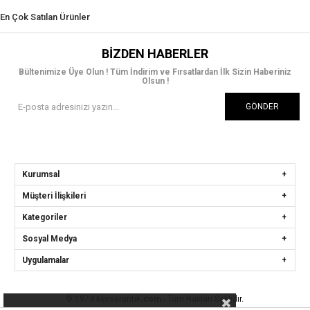
En Çok Satılan Ürünler
BIZDEN HABERLER
Bültenimize Üye Olun ! Tüm İndirim ve Fırsatlardan İlk Sizin Haberiniz
Olsun !
GÖNDER
Kurumsal
Müşteri İlişkileri
Kategoriler
Sosyal Medya
Uygulamalar
© 1974 kevserantik
.com
- Tüm Hakları Saklıdır.