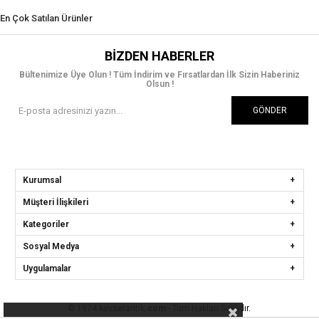
En Çok Satılan Ürünler
BIZDEN HABERLER
Bültenimize Üye Olun ! Tüm İndirim ve Fırsatlardan İlk Sizin Haberiniz
Olsun !
GÖNDER
Kurumsal
Müşteri İlişkileri
Kategoriler
Sosyal Medya
Uygulamalar
© 1974 kevserantik
.com
- Tüm Hakları Saklıdır.