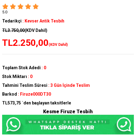
5.0
Tedarikçi
:
Kevser Antik Tesbih
TL3.750,00
(KDV Dahil)
TL2.250,00
(KDV Dahil)
Toplam Stok Adedi
:
0
Stok Miktarı
:
0
Tahmini Teslim Süresi
:
3 Gün İçinde Teslim
Barkod
:
Firuze000DT30
TL573,75
`den başlayan taksitlerle
Kesme Firuze Tesbih