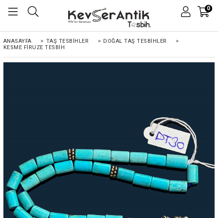
0
ANASAYFA
>
TAŞ TESBİHLER
>
DOĞAL TAŞ TESBİHLER
>
KESME FIRUZE TESBIH