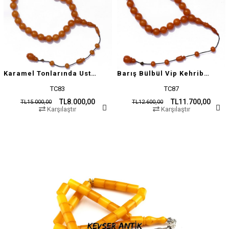
Karamel Tonlarında Usta İşçilikli Tesbih
Barış Bülbül Vip Kehribar Tesbih
TC83
TC87
TL8.000,00
TL11.700,00
TL15.000,00
TL12.600,00
Karşılaştır
Karşılaştır