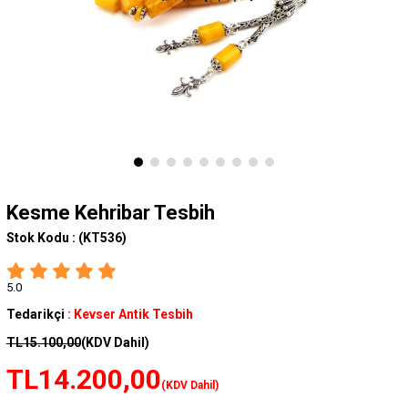
Kesme Kehribar Tesbih
Stok Kodu :
(KT536)
5.0
Tedarikçi
:
Kevser Antik Tesbih
TL15.100,00
(KDV Dahil)
TL14.200,00
(KDV Dahil)