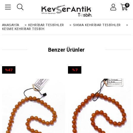
0
ANASAYFA
>
KEHRIBAR TESBIHLER
>
SIKMA KEHRİBAR TESBİHLER
>
KESME KEHRIBAR TESBIH
Benzer Ürünler
%47
%7
İndirim
İndirim
%47İndirim
%7İndirim