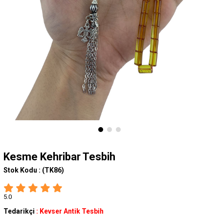
Kesme Kehribar Tesbih
Stok Kodu :
(TK86)
5.0
Tedarikçi
:
Kevser Antik Tesbih