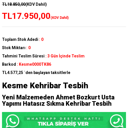
TL18.850,00
(KDV Dahil)
TL17.950,00
(KDV Dahil)
Toplam Stok Adedi
:
0
Stok Miktarı
:
0
Tahmini Teslim Süresi
:
3 Gün İçinde Teslim
Barkod
:
Kesme0000TK86
TL4.577,25
`den başlayan taksitlerle
Kesme Kehribar Tesbih
Yeni Malzemeden Ahmet Bozkurt Usta
Yapımı Hatasız Sıkma Kehribar Tesbih