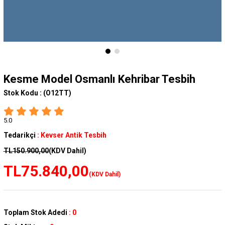
Kesme Model Osmanlı Kehribar Tesbih
Stok Kodu :
(O12TT)
5.0
Tedarikçi
:
Kevser Antik Tesbih
TL150.900,00
(KDV Dahil)
TL75.840,00
(KDV Dahil)
Toplam Stok Adedi
:
0