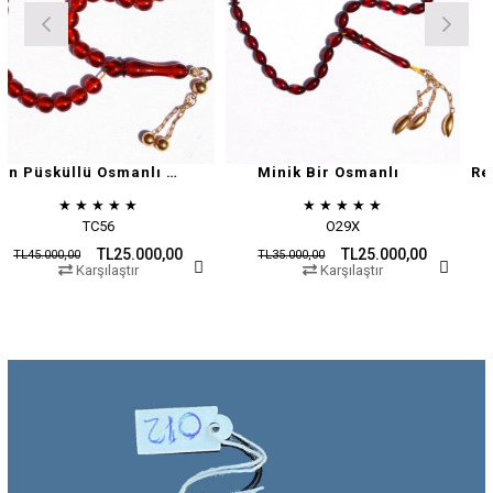
Altın Püsküllü Osmanlı Zar
Minik Bir Osmanlı
★
★
★
★
★
★
★
★
★
★
TC56
O29X
TL25.000,00
TL25.000,00
00
TL35.000,00
TL45.000,0
Karşılaştır
Karşılaştır