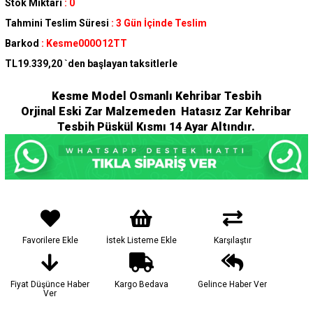
Stok Miktarı
:
0
Tahmini Teslim Süresi
:
3 Gün İçinde Teslim
Barkod
:
Kesme000O12TT
TL19.339,20
`den başlayan taksitlerle
Kesme Model Osmanlı Kehribar Tesbih
Orjinal Eski Zar Malzemeden Hatasız Zar Kehribar
Tesbih Püskül Kısmı 14 Ayar Altındır.
Favorilere Ekle
İstek Listeme Ekle
Karşılaştır
Fiyat Düşünce Haber
Kargo Bedava
Gelince Haber Ver
Ver