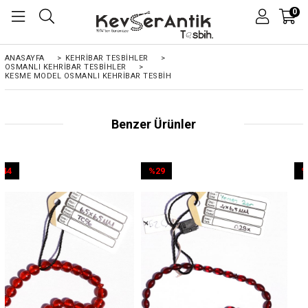
0
ANASAYFA
>
KEHRIBAR TESBIHLER
>
OSMANLI KEHRİBAR TESBİHLER
>
KESME MODEL OSMANLI KEHRIBAR TESBIH
Benzer Ürünler
%29
%44
İndirim
İndirim
%29İndirim
%44İndirim