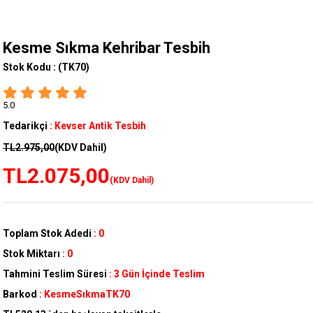
Kesme Sıkma Kehribar Tesbih
Stok Kodu :
(TK70)
5.0
Tedarikçi
:
Kevser Antik Tesbih
TL2.975,00
(KDV Dahil)
TL2.075,00
(KDV Dahil)
Toplam Stok Adedi
:
0
Stok Miktarı
:
0
Tahmini Teslim Süresi
:
3 Gün İçinde Teslim
Barkod
:
KesmeSıkmaTK70