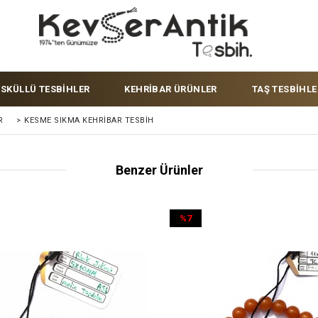
ÜSKÜLLÜ TESBİHLER
KEHRİBAR ÜRÜNLER
TAŞ TESBİHLE
R
>
KESME SIKMA KEHRIBAR TESBIH
Benzer Ürünler
%7
İndirim
%7İndirim