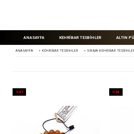
ANASAYFA
KEHRİBAR TESBİHLER
ALTIN P
ANASAYFA
>
KEHRIBAR TESBIHLER
>
SIKMA KEHRİBAR TESBİHLE
%47
%94
İndirim
İndirim
%47İndirim
%94İndirim