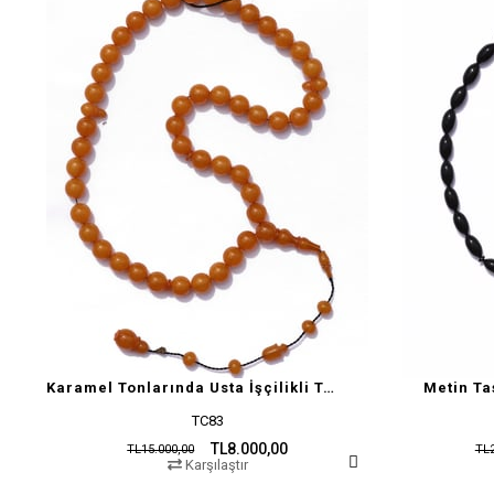
Karamel Tonlarında Usta İşçilikli Tesbih
Metin Ta
TC83
TL8.000,00
TL15.000,00
TL2
Karşılaştır