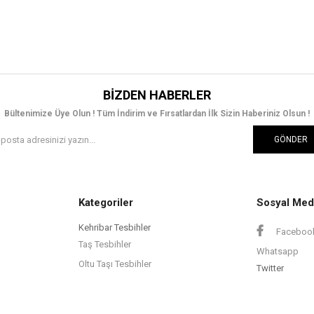
BIZDEN HABERLER
Bültenimize Üye Olun ! Tüm İndirim ve Fırsatlardan İlk Sizin Haberiniz Olsun !
GÖNDER
Kategoriler
Sosyal Med
Kehribar Tesbihler
Faceboo
Taş Tesbihler
Whatsapp
Oltu Taşı Tesbihler
Twitter