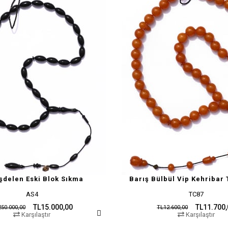
şdelen Eski Blok Sıkma
Barış Bülbül Vip Kehribar 
AS4
TC87
TL15.000,00
TL11.700
50.000,00
TL12.600,00
Karşılaştır
Karşılaştır