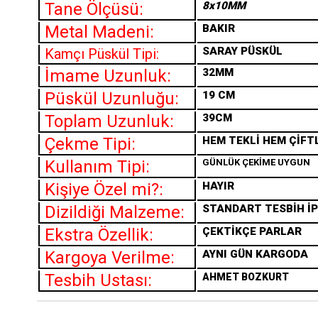
Tane Ölçüsü:
8x10MM
Metal Madeni:
BAKIR
SARAY PÜSKÜL
Kamçı Püskül Tipi:
İmame Uzunluk:
32MM
Püskül Uzunluğu:
19 CM
Toplam Uzunluk:
39CM
Çekme Tipi:
HEM TEKLİ HEM ÇİFT
Kullanım Tipi:
GÜNLÜK ÇEKİME UYGUN
Kişiye Özel mi?:
HAYIR
Dizildiği Malzeme:
STANDART TESBİH İP
Ekstra Özellik:
ÇEKTİKÇE PARLAR
Kargoya Verilme:
AYNI GÜN KARGODA
Tesbih Ustası:
AHMET BOZKURT