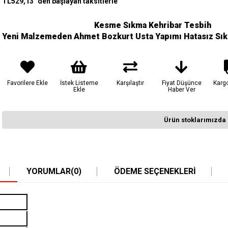
TL529,13
`den başlayan taksitlerle
Kesme Sıkma Kehribar Tesbih
Yeni Malzemeden Ahmet Bozkurt Usta Yapımı Hatasız Sık
Favorilere Ekle
İstek Listeme
Karşılaştır
Fiyat Düşünce
Karg
Ekle
Haber Ver
Ürün stoklarımızda 
YORUMLAR
(0)
ÖDEME SEÇENEKLERI