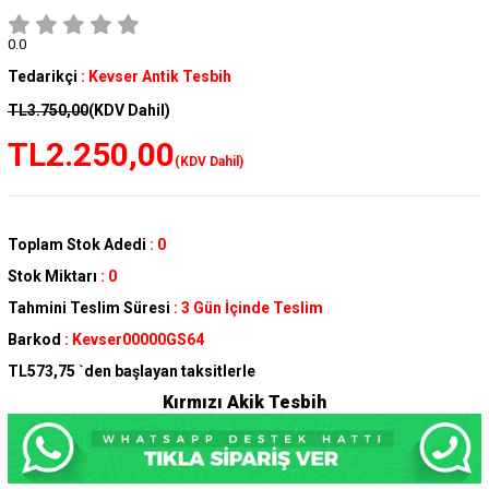
0.0
Tedarikçi
:
Kevser Antik Tesbih
TL3.750,00
(KDV Dahil)
TL2.250,00
(KDV Dahil)
Toplam Stok Adedi
:
0
Stok Miktarı
:
0
Tahmini Teslim Süresi
:
3 Gün İçinde Teslim
Barkod
:
Kevser00000GS64
TL573,75
`den başlayan taksitlerle
Kırmızı Akik Tesbih