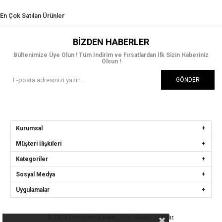
En Çok Satılan Ürünler
BIZDEN HABERLER
Bültenimize Üye Olun ! Tüm İndirim ve Fırsatlardan İlk Sizin Haberiniz
Olsun !
GÖNDER
Kurumsal
Müşteri İlişkileri
Kategoriler
Sosyal Medya
Uygulamalar
© 1974 kevserantik
.com
- Tüm Hakları Saklıdır.