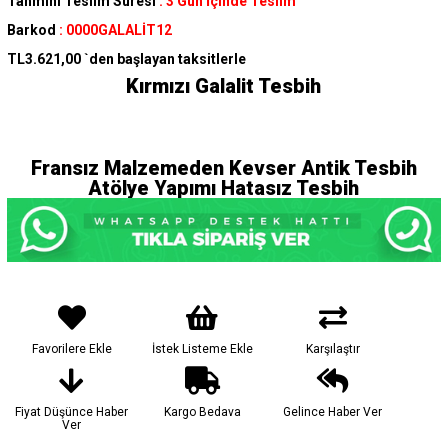
Tahmini Teslim Süresi
:
3 Gün İçinde Teslim
Barkod
:
0000GALALİT12
TL3.621,00
`den başlayan taksitlerle
Kırmızı Galalit Tesbih
Fransız Malzemeden Kevser Antik Tesbih
Atölye Yapımı Hatasız Tesbih
Favorilere Ekle
İstek Listeme Ekle
Karşılaştır
Fiyat Düşünce Haber
Kargo Bedava
Gelince Haber Ver
Ver