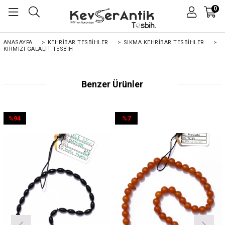
0
ANASAYFA
>
KEHRIBAR TESBIHLER
>
SIKMA KEHRİBAR TESBİHLER
>
KIRMIZI GALALIT TESBIH
Benzer Ürünler
%94
%7
İndirim
İndirim
%94İndirim
%7İndirim