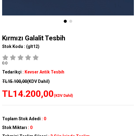
Kırmızı Galalit Tesbih
Stok Kodu :
(glt12)
0.0
Tedarikçi
:
Kevser Antik Tesbih
TL15.100,00
(KDV Dahil)
TL14.200,00
(KDV Dahil)
Toplam Stok Adedi
:
0
Stok Miktarı
:
0