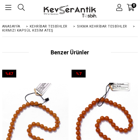
0
ANASAYFA
>
KEHRIBAR TESBIHLER
>
SIKMA KEHRİBAR TESBİHLER
>
KIRMIZI KAPSÜL KESIM ATEŞ
Benzer Ürünler
%47
%7
İndirim
İndirim
%47İndirim
%7İndirim