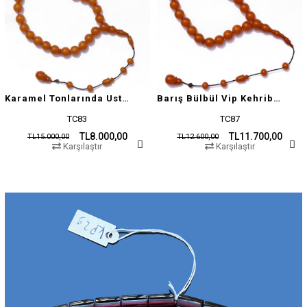
Karamel Tonlarında Usta İşçilikli Tesbih
Barış Bülbül Vip Kehribar Tesbih
TC83
TC87
TL8.000,00
TL11.700,00
TL15.000,00
TL12.600,00
Karşılaştır
Karşılaştır