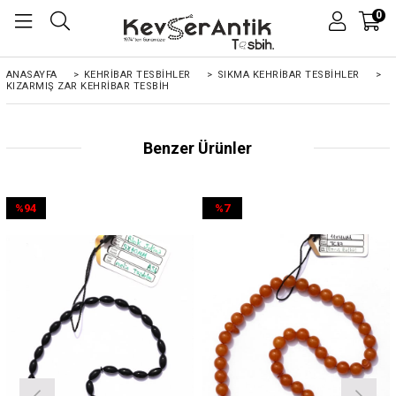
0
ANASAYFA
>
KEHRIBAR TESBIHLER
>
SIKMA KEHRİBAR TESBİHLER
>
KIZARMIŞ ZAR KEHRIBAR TESBIH
Benzer Ürünler
%94
%7
İndirim
İndirim
%94İndirim
%7İndirim