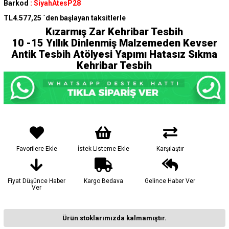
Barkod
:
SiyahAtesP28
TL4.577,25
`den başlayan taksitlerle
Kızarmış Zar Kehribar Tesbih
10 -15 Yıllık Dinlenmiş Malzemeden Kevser
Antik Tesbih Atölyesi Yapımı Hatasız Sıkma
Kehribar Tesbih
Favorilere Ekle
İstek Listeme Ekle
Karşılaştır
Fiyat Düşünce Haber
Kargo Bedava
Gelince Haber Ver
Ver
Ürün stoklarımızda kalmamıştır.