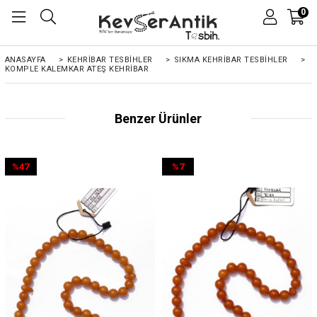
0
ANASAYFA
>
KEHRIBAR TESBIHLER
>
SIKMA KEHRİBAR TESBİHLER
>
KOMPLE KALEMKAR ATEŞ KEHRIBAR
Benzer Ürünler
%47
%7
İndirim
İndirim
%47İndirim
%7İndirim