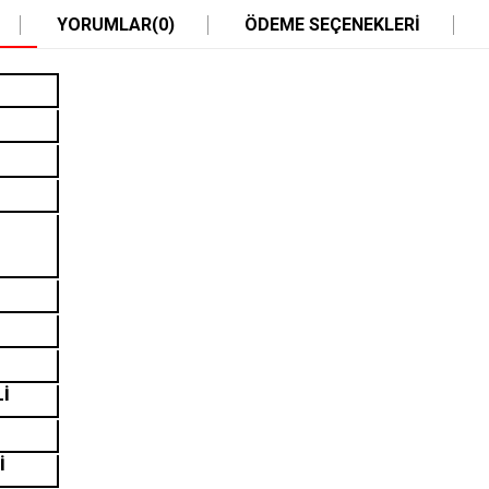
YORUMLAR
(0)
ÖDEME SEÇENEKLERI
Lİ
İ