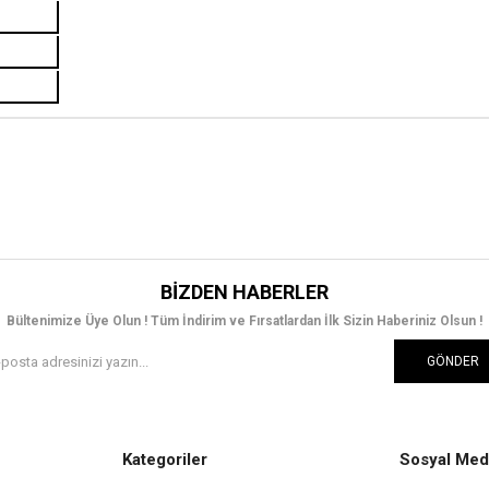
BIZDEN HABERLER
Bültenimize Üye Olun ! Tüm İndirim ve Fırsatlardan İlk Sizin Haberiniz Olsun !
GÖNDER
Kategoriler
Sosyal Med