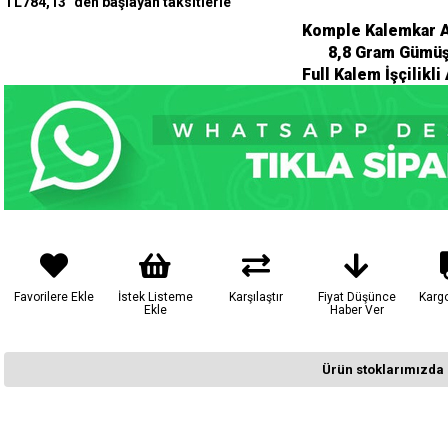
TL784,13
`den başlayan taksitlerle
Komple Kalemkar A
8,8 Gram Gümüş
Full Kalem İşçilikli
Favorilere Ekle
İstek Listeme
Karşılaştır
Fiyat Düşünce
Karg
Ekle
Haber Ver
Ürün stoklarımızda 