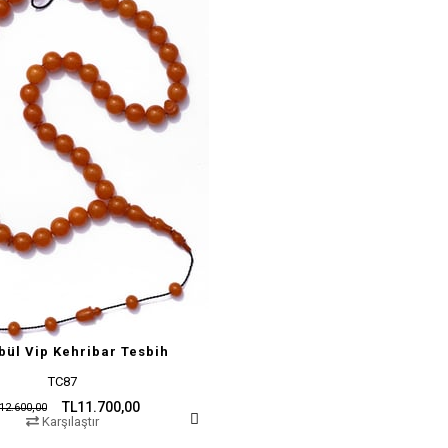
bül Vip Kehribar Tesbih
TC87
TL11.700,00
12.600,00
Karşılaştır