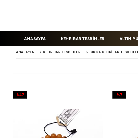
ANASAYFA
KEHRİBAR TESBİHLER
ALTIN P
ANASAYFA
>
KEHRIBAR TESBIHLER
>
SIKMA KEHRİBAR TESBİHLE
%47
%7
İndirim
İndirim
%47İndirim
%7İndirim