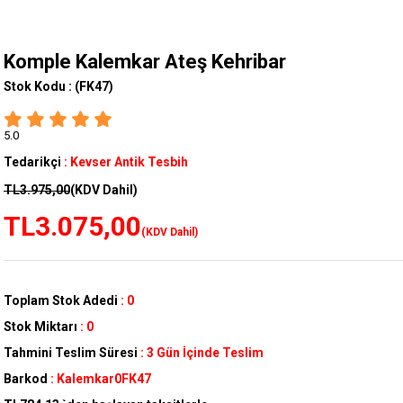
Komple Kalemkar Ateş Kehribar
Stok Kodu :
(FK47)
5.0
Tedarikçi
:
Kevser Antik Tesbih
TL3.975,00
(KDV Dahil)
TL3.075,00
(KDV Dahil)
Toplam Stok Adedi
:
0
Stok Miktarı
:
0
Tahmini Teslim Süresi
:
3 Gün İçinde Teslim
Barkod
:
Kalemkar0FK47