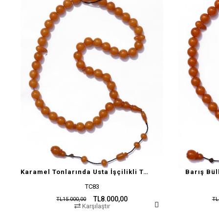
Karamel Tonlarında Usta İşçilikli Tesbih
Barış Bül
TC83
TL8.000,00
TL15.000,00
TL
Karşılaştır