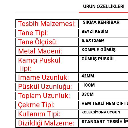
ÜRÜN ÖZELLIKLERI
Tesbih Malzemesi:
SIKMA
KEHRİBAR
Tane Tipi:
BEYZİ KESİM
Tane Ölçüsü:
8.5X12MM
Metal Madeni:
KOMPLE GÜMÜŞ
Kamçı Püskül
GÜMÜŞ PÜSKÜL
Tipi:
İmame Uzunluk:
42MM
Püskül Uzunluğu:
10CM
Toplam Uzunluk:
33CM
Çekme Tipi:
HEM TEKLİ HEM ÇİFT
Kullanım Tipi:
KOLEKSİYONA UYGUN
Dizildiği Malzeme:
STANDART TESBİH İP