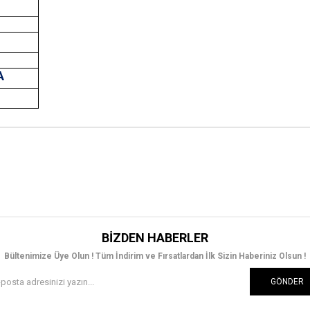
A
T
BIZDEN HABERLER
Bültenimize Üye Olun ! Tüm İndirim ve Fırsatlardan İlk Sizin Haberiniz Olsun !
GÖNDER