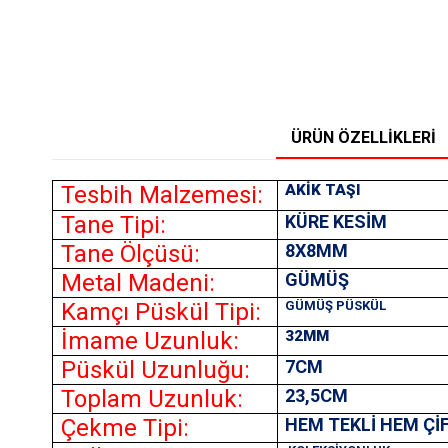
ÜRÜN ÖZELLIKLERI
Tesbih Malzemesi:
AKİK TAŞI
Tane Tipi:
KÜRE KESİM
Tane Ölçüsü:
8X8MM
Metal Madeni:
GÜMÜŞ
Kamçı Püskül Tipi:
GÜMÜŞ PÜSKÜL
İmame Uzunluk:
32MM
Püskül Uzunluğu:
7CM
Toplam Uzunluk:
23,5CM
Çekme Tipi:
HEM TEKLİ HEM Çİ