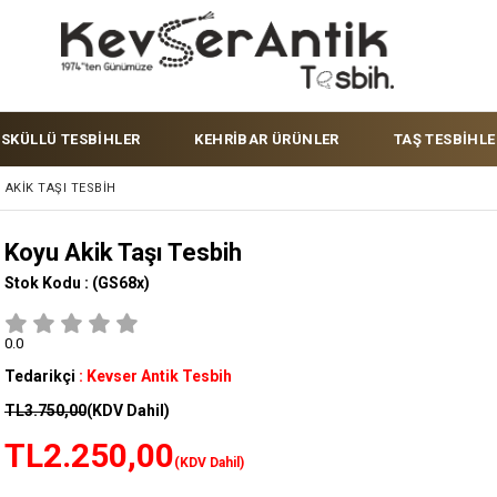
ÜSKÜLLÜ TESBİHLER
KEHRİBAR ÜRÜNLER
TAŞ TESBİHLE
 AKIK TAŞI TESBIH
Koyu Akik Taşı Tesbih
Stok Kodu :
(GS68x)
0.0
Tedarikçi
:
Kevser Antik Tesbih
TL3.750,00
(KDV Dahil)
TL2.250,00
(KDV Dahil)