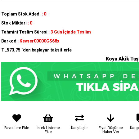
Toplam Stok Adedi
:
0
Stok Miktarı
:
0
Tahmini Teslim Süresi
:
3 Gün İçinde Teslim
Barkod
:
Kevser00000GS68x
TL573,75
`den başlayan taksitlerle
Koyu Akik Taş
Favorilere Ekle
İstek Listeme
Karşılaştır
Fiyat Düşünce
Karg
Ekle
Haber Ver