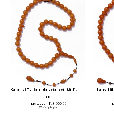
Karamel Tonlarında Usta İşçilikli Tesbih
Barış Bül
TC83
TL8.000,00
TL15.000,00
TL
Karşılaştır