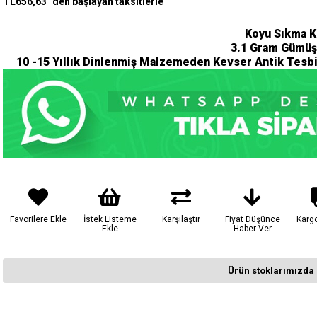
TL656,63
`den başlayan taksitlerle
Koyu Sıkma K
3.1 Gram Gümüş
10 -15 Yıllık Dinlenmiş Malzemeden Kevser Antik Tesb
Favorilere Ekle
İstek Listeme
Karşılaştır
Fiyat Düşünce
Karg
Ekle
Haber Ver
Ürün stoklarımızda 