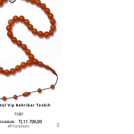
bül Vip Kehribar Tesbih
TC87
TL11.700,00
12.600,00
Karşılaştır