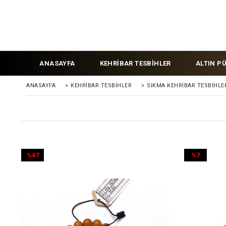
ANASAYFA
KEHRİBAR TESBİHLER
ALTIN P
ANASAYFA
>
KEHRIBAR TESBIHLER
>
SIKMA KEHRİBAR TESBİHLE
%47
%7
İndirim
İndirim
%47İndirim
%7İndirim