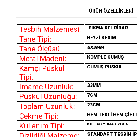
ÜRÜN ÖZELLIKLERI
Tesbih Malzemesi:
SIKMA
KEHRİBAR
Tane Tipi:
BEYZİ KESİM
Tane Ölçüsü:
6X8MM
Metal Madeni:
KOMPLE GÜMÜŞ
Kamçı Püskül
GÜMÜŞ PÜSKÜL
Tipi:
İmame Uzunluk:
33MM
Püskül Uzunluğu:
7CM
Toplam Uzunluk:
23CM
Çekme Tipi:
HEM TEKLİ HEM ÇİFT
Kullanım Tipi:
KOLEKSİYONA UYGUN
Dizildiği Malzeme:
STANDART TESBİH İP