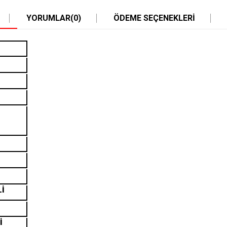
YORUMLAR
(0)
ÖDEME SEÇENEKLERI
Lİ
İ