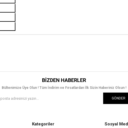
BIZDEN HABERLER
Bültenimize Üye Olun ! Tüm İndirim ve Fırsatlardan İlk Sizin Haberiniz Olsun !
GÖNDER
Kategoriler
Sosyal Med