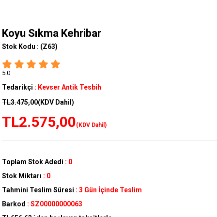
Koyu Sıkma Kehribar
Stok Kodu :
(Z63)
5.0
Tedarikçi
:
Kevser Antik Tesbih
TL3.475,00
(KDV Dahil)
TL2.575,00
(KDV Dahil)
Toplam Stok Adedi
:
0
Stok Miktarı
:
0
Tahmini Teslim Süresi
:
3 Gün İçinde Teslim
Barkod
:
SZ00000000063