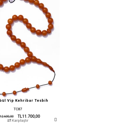
bül Vip Kehribar Tesbih
TC87
TL11.700,00
12.600,00
Karşılaştır