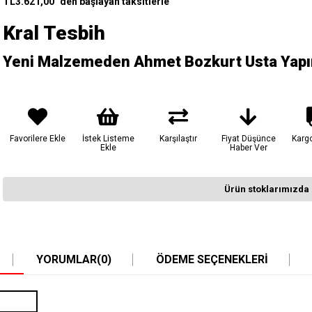
TL3.621,00
`den başlayan taksitlerle
Kral Tesbih
Yeni Malzemeden Ahmet Bozkurt Usta Yapım
Favorilere Ekle
İstek Listeme
Karşılaştır
Fiyat Düşünce
Karg
Ekle
Haber Ver
Ürün stoklarımızda 
YORUMLAR
(0)
ÖDEME SEÇENEKLERI