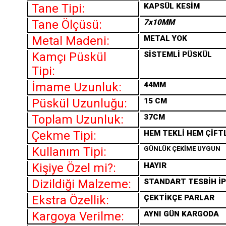
Tane Tipi:
KAPSÜL KESİM
Tane Ölçüsü:
7x10MM
Metal Madeni:
METAL YOK
Kamçı Püskül
SİSTEMLİ PÜSKÜL
Tipi:
İmame Uzunluk:
44MM
Püskül Uzunluğu:
15 CM
Toplam Uzunluk:
37CM
Çekme Tipi:
HEM TEKLİ HEM ÇİFT
Kullanım Tipi:
GÜNLÜK ÇEKİME UYGUN
Kişiye Özel mi?:
HAYIR
Dizildiği Malzeme:
STANDART TESBİH İP
Ekstra Özellik:
ÇEKTİKÇE PARLAR
Kargoya Verilme:
AYNI GÜN KARGODA