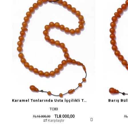
Karamel Tonlarında Usta İşçilikli Tesbih
Barış Bül
TC83
TL8.000,00
TL15.000,00
TL
Karşılaştır