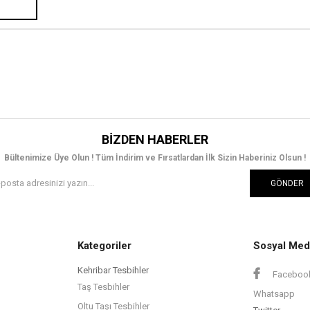
BIZDEN HABERLER
Bültenimize Üye Olun ! Tüm İndirim ve Fırsatlardan İlk Sizin Haberiniz Olsun !
GÖNDER
Kategoriler
Sosyal Med
Kehribar Tesbihler
Faceboo
Taş Tesbihler
Whatsapp
Oltu Taşı Tesbihler