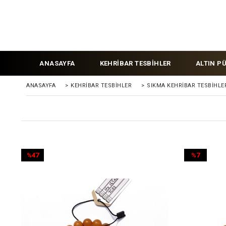
ANASAYFA
KEHRİBAR TESBİHLER
ALTIN P
ANASAYFA
>
KEHRIBAR TESBIHLER
>
SIKMA KEHRİBAR TESBİHLE
%47
%7
İndirim
İndirim
%47İndirim
%7İndirim