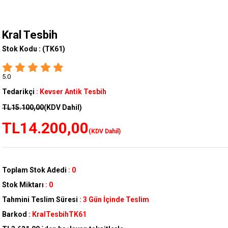
Kral Tesbih
Stok Kodu :
(TK61)
5.0
Tedarikçi
:
Kevser Antik Tesbih
TL15.100,00
(KDV Dahil)
TL14.200,00
(KDV Dahil)
Toplam Stok Adedi
:
0
Stok Miktarı
:
0
Tahmini Teslim Süresi
:
3 Gün İçinde Teslim
Barkod
:
KralTesbihTK61