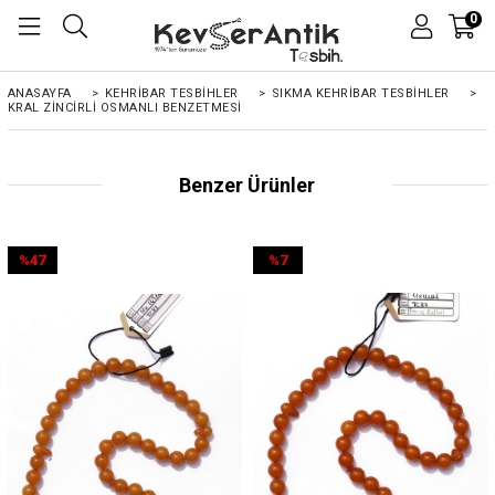
0
ANASAYFA
>
KEHRIBAR TESBIHLER
>
SIKMA KEHRİBAR TESBİHLER
>
KRAL ZINCIRLI OSMANLI BENZETMESI
Benzer Ürünler
%47
%7
İndirim
İndirim
%47İndirim
%7İndirim