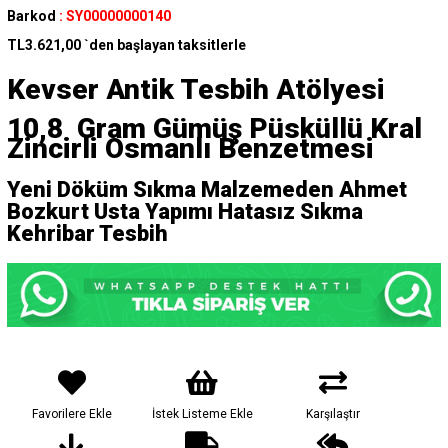
Barkod
:
SY00000000140
TL3.621,00
`den başlayan taksitlerle
Kevser Antik Tesbih Atölyesi
10,8 Gram Gümüş Püsküllü
Kral
Zincirli Osmanlı Benzetmesi
Yeni Döküm Sıkma Malzemeden Ahmet
Bozkurt Usta Yapımı Hatasız Sıkma
Kehribar Tesbih
Favorilere Ekle
İstek Listeme Ekle
Karşılaştır