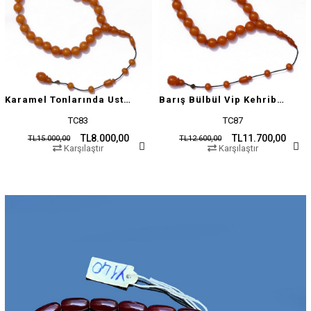
Karamel Tonlarında Usta İşçilikli Tesbih
Barış Bülbül Vip Kehribar Tesbih
TC83
TC87
TL8.000,00
TL11.700,00
TL15.000,00
TL12.600,00
Karşılaştır
Karşılaştır