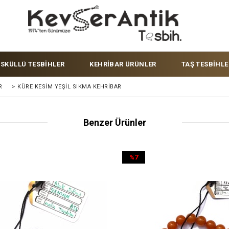
ÜSKÜLLÜ TESBİHLER
KEHRİBAR ÜRÜNLER
TAŞ TESBİHLE
R
>
KÜRE KESIM YEŞIL SIKMA KEHRIBAR
Benzer Ürünler
%7
İndirim
%7İndirim