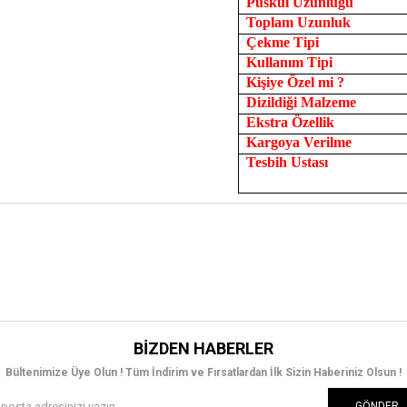
Püskül Uzunluğu
Toplam Uzunluk
Çekme Tipi
Kullanım Tipi
Kişiye Özel mi ?
Dizildiği Malzeme
Ekstra Özellik
Kargoya Verilme
Tesbih Ustası
BIZDEN HABERLER
Bültenimize Üye Olun ! Tüm İndirim ve Fırsatlardan İlk Sizin Haberiniz Olsun !
GÖNDER