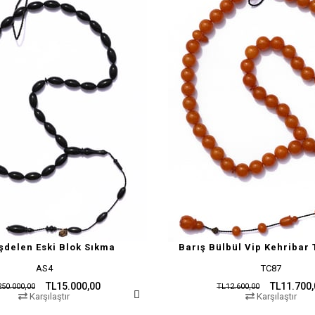
şdelen Eski Blok Sıkma
Barış Bülbül Vip Kehribar 
AS4
TC87
TL15.000,00
TL11.700
50.000,00
TL12.600,00
Karşılaştır
Karşılaştır