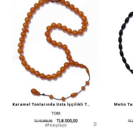
Karamel Tonlarında Usta İşçilikli Tesbih
Metin Ta
TC83
TL8.000,00
TL15.000,00
TL2
Karşılaştır