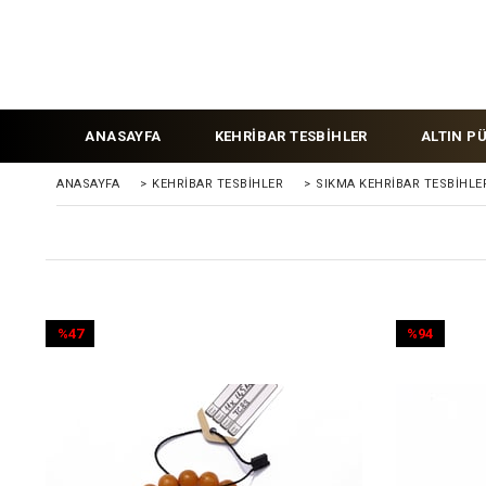
ANASAYFA
KEHRİBAR TESBİHLER
ALTIN P
ANASAYFA
>
KEHRIBAR TESBIHLER
>
SIKMA KEHRİBAR TESBİHLE
%47
%94
İndirim
İndirim
%47İndirim
%94İndirim