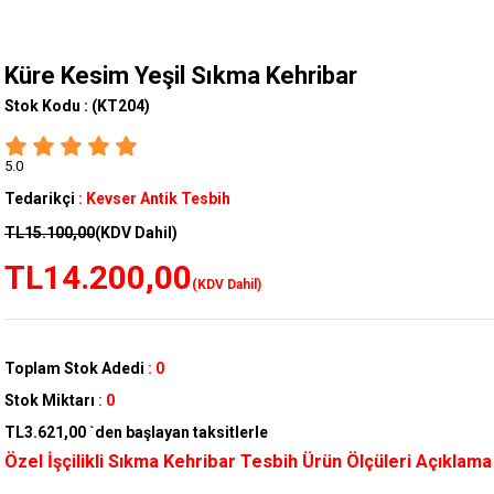
Küre Kesim Yeşil Sıkma Kehribar
Stok Kodu :
(KT204)
5.0
Tedarikçi
:
Kevser Antik Tesbih
TL15.100,00
(KDV Dahil)
TL14.200,00
(KDV Dahil)
Toplam Stok Adedi
:
0
Stok Miktarı
:
0
TL3.621,00
`den başlayan taksitlerle
Özel İşçilikli Sıkma Kehribar Tesbih Ürün Ölçüleri Açıklam