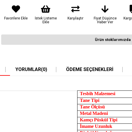
Favorilere Ekle
İstek Listeme
Karşılaştır
Fiyat Düşünce
Karg
Ekle
Haber Ver
Ürün stoklarımızda 
YORUMLAR
(0)
ÖDEME SEÇENEKLERI
Tesbih Malzemesi
Tane Tipi
Tane Ölçüsü
Metal Madeni
Kamçı Püskül Tipi
İmame Uzunluk