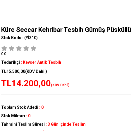
Küre Seccar Kehribar Tesbih Gümüş Püsküllü
Stok Kodu :
(Yİ310)
0.0
Tedarikçi
:
Kevser Antik Tesbih
TL15.500,00
(KDV Dahil)
TL14.200,00
(KDV Dahil)
Toplam Stok Adedi
:
0
Stok Miktarı
:
0
Tahmini Teslim Süresi
:
3 Gün İçinde Teslim