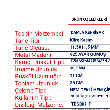
ÜRÜN ÖZELLIKLERI
Tesbih Malzemesi:
DAMLA KEHRİBAR
Tane Tipi:
Küre Kesim
Tane Ölçüsü:
11,5X11,5
MM
Metal Madeni:
925 AYAR GÜMÜŞ
Kamçı Püskül Tipi:
TÜM AKSAM 925 AYAR G
İmame Uzunluk:
38,5 MM
Püskül Uzunluğu:
11 CM
Toplam Uzunluk:
35 CM
Çekme Tipi:
HEM TEKLİ HEM Çİ
Kullanım Tipi:
GÜNLÜK ÇEKİME UYGUN
Dizildiği Malzeme:
TESBİH İPİ