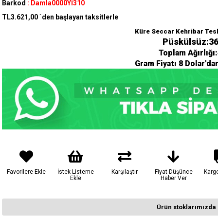
Barkod
:
Damla0000Yİ310
TL3.621,00
`den başlayan taksitlerle
Küre Seccar Kehribar Tes
Püskülsüz:36
Toplam Ağırlığı
Gram Fiyatı 8 Dolar'da
Favorilere Ekle
İstek Listeme
Karşılaştır
Fiyat Düşünce
Karg
Ekle
Haber Ver
Ürün stoklarımızda 