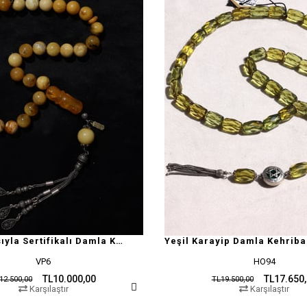
Doğal Yapısıyla Sertifikalı Damla Kehribar Tesbih
Yeşil Karayip Damla Kehriba
VP6
HO94
TL10.000,00
TL17.650
12.500,00
TL19.500,00
Karşılaştır
Karşılaştır