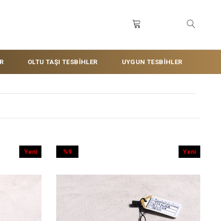
R
OLTU TAŞI TESBİHLER
UYGUN TESBİHLER
Yeni
%9
Yeni
Ürün
İndirim
Ürün
%9İndirim