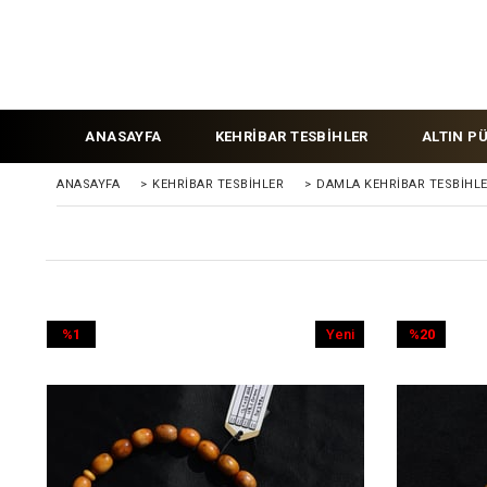
ANASAYFA
KEHRİBAR TESBİHLER
ALTIN P
ANASAYFA
>
KEHRIBAR TESBIHLER
>
DAMLA KEHRİBAR TESBİHL
%1
Yeni
%20
İndirim
Ürün
İndirim
%1İndirim
%20İndirim