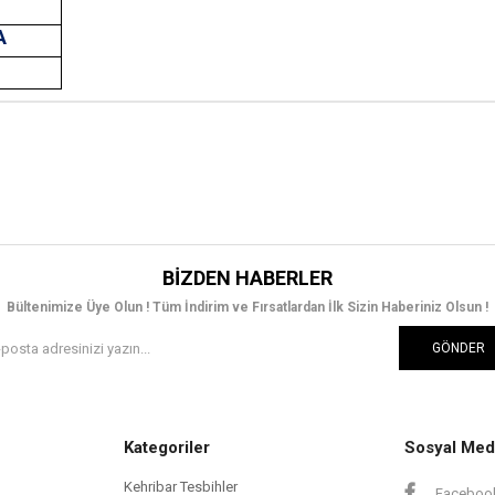
A
E
BIZDEN HABERLER
Bültenimize Üye Olun ! Tüm İndirim ve Fırsatlardan İlk Sizin Haberiniz Olsun !
GÖNDER
Kategoriler
Sosyal Med
Kehribar Tesbihler
Faceboo