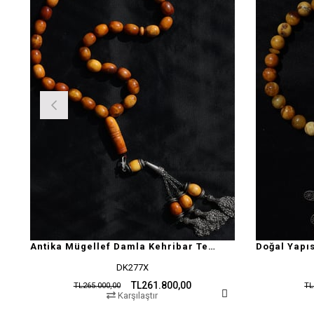
Antika Mügellef Damla Kehribar Tesbih
DK277X
TL261.800,00
TL265.000,00
TL
Karşılaştır