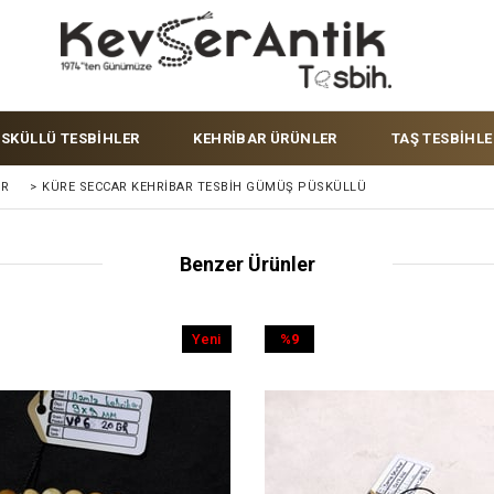
ÜSKÜLLÜ TESBİHLER
KEHRİBAR ÜRÜNLER
TAŞ TESBİHLE
ER
>
KÜRE SECCAR KEHRIBAR TESBIH GÜMÜŞ PÜSKÜLLÜ
Benzer Ürünler
Yeni
%9
Ürün
İndirim
%9İndirim