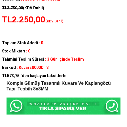
TL3.750,00
(KDV Dahil)
TL2.250,00
(KDV Dahil)
Toplam Stok Adedi
:
0
Stok Miktarı
:
0
Tahmini Teslim Süresi
:
3 Gün İçinde Teslim
Barkod
:
Kuvars0000DT3
TL573,75
`den başlayan taksitlerle
Komple Gümüş Tasarımlı Kuvars Ve Kaplangözü
Taşı Tesbih 8x8MM