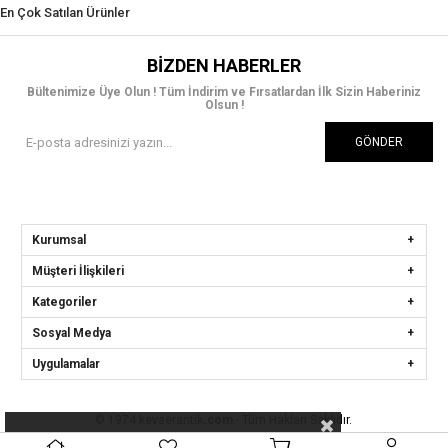
En Çok Satılan Ürünler
BIZDEN HABERLER
Bültenimize Üye Olun ! Tüm İndirim ve Fırsatlardan İlk Sizin Haberiniz
Olsun !
GÖNDER
Kurumsal
Müşteri İlişkileri
Kategoriler
Sosyal Medya
Uygulamalar
© 1974 kevserantik
.com
- Tüm Hakları Saklıdır.