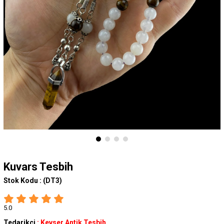
Kuvars Tesbih
Stok Kodu :
(DT3)
5.0
Tedarikçi
:
Kevser Antik Tesbih