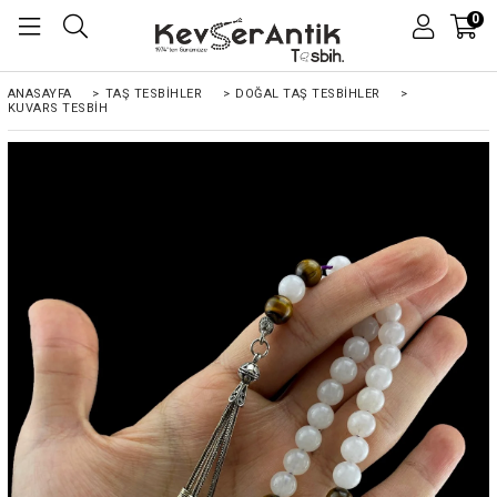
0
ANASAYFA
>
TAŞ TESBİHLER
>
DOĞAL TAŞ TESBİHLER
>
KUVARS TESBIH