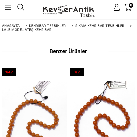
0
ANASAYFA
>
KEHRIBAR TESBIHLER
>
SIKMA KEHRİBAR TESBİHLER
>
LALE MODEL ATEŞ KEHRIBAR
Benzer Ürünler
%47
%7
İndirim
İndirim
%47İndirim
%7İndirim