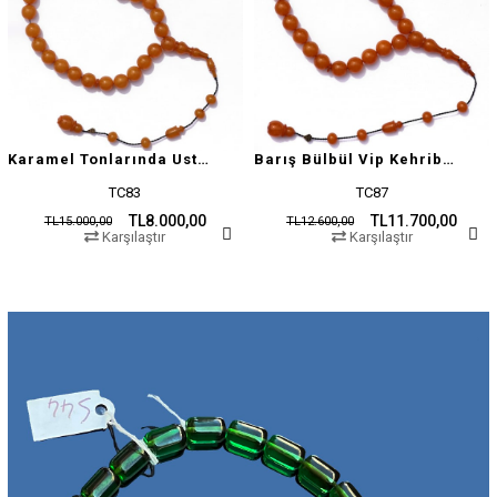
Karamel Tonlarında Usta İşçilikli Tesbih
Barış Bülbül Vip Kehribar Tesbih
TC83
TC87
TL8.000,00
TL11.700,00
TL15.000,00
TL12.600,00
Karşılaştır
Karşılaştır