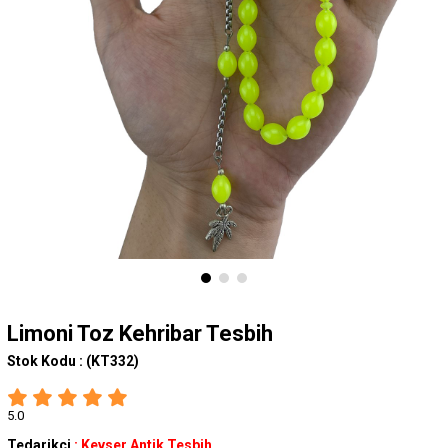
Limoni Toz Kehribar Tesbih
Stok Kodu :
(KT332)
5.0
Tedarikçi
:
Kevser Antik Tesbih