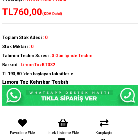
TL760,00
(KDV Dahil)
Toplam Stok Adedi
:
0
Stok Miktarı
:
0
Tahmini Teslim Süresi
:
3 Gün İçinde Teslim
Barkod
:
LimonTozKT332
TL193,80
`den başlayan taksitlerle
Limoni Toz Kehribar Tesbih
Favorilere Ekle
İstek Listeme Ekle
Karşılaştır