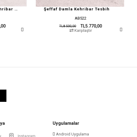
faf Damla Kehribar Tesbih
AB522
MY69
TL5.770,00
TL14
TL8.500,00
TL25.000,00
Karşılaştır
Karşılaşt
ya
Uygulamalar
Android Uygulama
k
Instagram