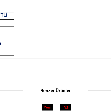
FTLİ
A
Benzer Ürünler
Yeni
%2
Yeni
%32