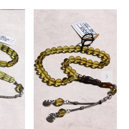
Ürün
İndirim
rim
%41İndirim