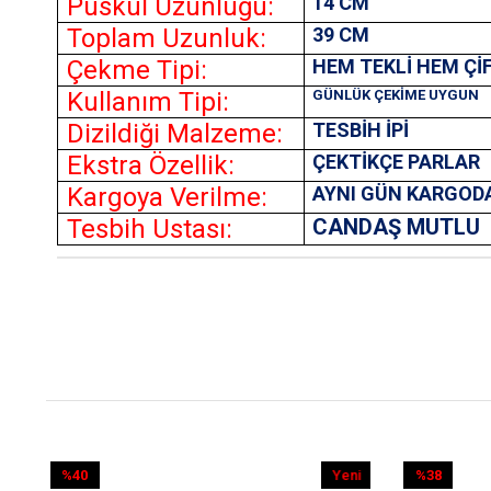
Püskül Uzunluğu:
14 CM
Toplam Uzunluk:
39 CM
Çekme Tipi:
HEM TEKLİ HEM Çİ
Kullanım Tipi:
GÜNLÜK ÇEKİME UYGUN
Dizildiği Malzeme:
TESBİH İPİ
Ekstra Özellik:
ÇEKTİKÇE PARLAR
Kargoya Verilme:
AYNI GÜN KARGOD
Tesbih Ustası:
CANDAŞ MUTLU
Yeni
%38