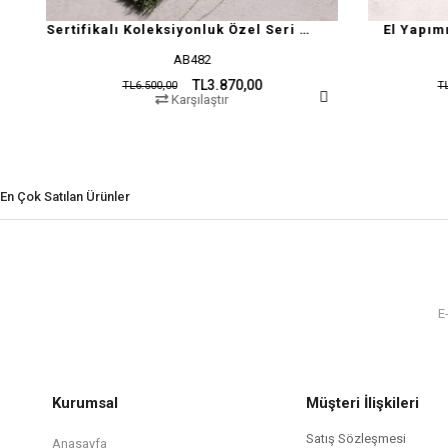
Sertifikalı Koleksiyonluk Özel Seri Damla Kehribar
El Yapımı Damla Kehribar Tesbi
AB482
AB55
TL3.870,00
TL15.410,00
00
TL25.000,00
Karşılaştır
Karşılaştır
En Çok Satılan Ürünler
Kurumsal
Müşteri İlişkileri
Satış Sözleşmesi
Anasayfa