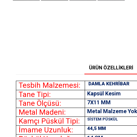
ÜRÜN ÖZELLIKLERI
Tesbih Malzemesi:
DAMLA KEHRİBAR
Tane Tipi:
Kapsül Kesim
Tane Ölçüsü:
7X11
MM
Metal Madeni:
Metal Malzeme Yo
Kamçı Püskül Tipi:
SİSTEM PÜSKÜL
İmame Uzunluk:
44,5 MM