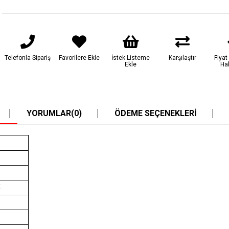
Telefonla Sipariş
Favorilere Ekle
İstek Listeme
Karşılaştır
Fiya
Ekle
Ha
YORUMLAR
(0)
ÖDEME SEÇENEKLERI
k