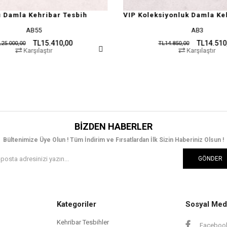
h
VIP Koleksiyonluk Damla Kehribar Tesbih
Şef
AB3
TL14.510,00
TL14.850,00
Karşılaştır
BIZDEN HABERLER
Bültenimize Üye Olun ! Tüm İndirim ve Fırsatlardan İlk Sizin Haberiniz Olsun !
GÖNDER
Kategoriler
Sosyal Med
Kehribar Tesbihler
Faceboo