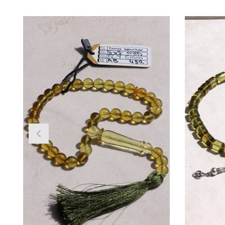
Ürün
İndirim
%38İndirim