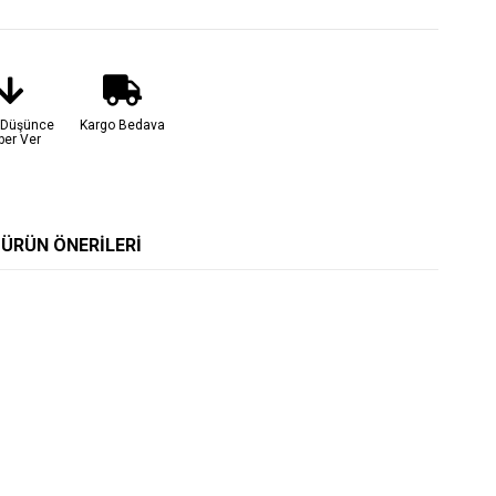
t Düşünce
Kargo Bedava
ber Ver
ÜRÜN ÖNERILERI