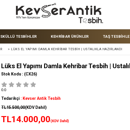
ÜSKÜLLÜ TESBİHLER
KEHRİBAR ÜRÜNLER
TAŞ TESBİHLE
ER
>
LÜKS EL YAPIMI DAMLA KEHRIBAR TESBIH | USTALIKLA HAZIRLANDI
Lüks El Yapımı Damla Kehribar Tesbih | Ustalı
Stok Kodu :
(CX26)
0.0
Tedarikçi
:
Kevser Antik Tesbih
TL15.500,00
(KDV Dahil)
TL14.000,00
(KDV Dahil)