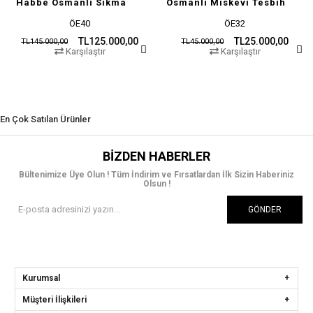
Habbe Osmanlı Sıkma
Osmanlı Miskevi Tesbih
ÖE40
ÖE32
TL125.000,00
TL25.000,00
TL145.000,00
TL45.000,00
Karşılaştır
Karşılaştır
En Çok Satılan Ürünler
BIZDEN HABERLER
Bültenimize Üye Olun ! Tüm İndirim ve Fırsatlardan İlk Sizin Haberiniz
Olsun !
GÖNDER
Kurumsal
Müşteri İlişkileri