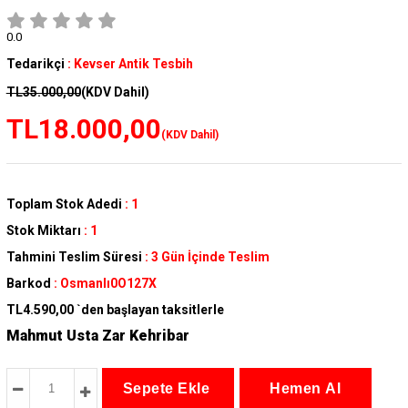
0.0
Tedarikçi
:
Kevser Antik Tesbih
TL35.000,00
(KDV Dahil)
TL18.000,00
(KDV Dahil)
Toplam Stok Adedi
:
1
Stok Miktarı
:
1
Tahmini Teslim Süresi
:
3 Gün İçinde Teslim
Barkod
:
Osmanlı0O127X
TL4.590,00
`den başlayan taksitlerle
Mahmut Usta Zar Kehribar