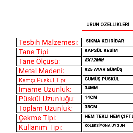
ÜRÜN ÖZELLIKLERI
Tesbih Malzemesi:
SIKMA
KEHRİBAR
Tane Tipi:
KAPSÜL KESİM
Tane Ölçüsü:
8X12MM
Metal Madeni:
925 AYAR GÜMÜŞ
GÜMÜŞ PÜSKÜL
Kamçı Püskül Tipi:
İmame Uzunluk:
34MM
Püskül Uzunluğu:
14CM
Toplam Uzunluk:
38CM
Çekme Tipi:
HEM TEKLİ HEM ÇİFT
Kullanım Tipi:
KOLEKSİYONA UYGUN