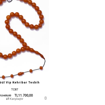
bül Vip Kehribar Tesbih
TC87
TL11.700,00
12.600,00
Karşılaştır