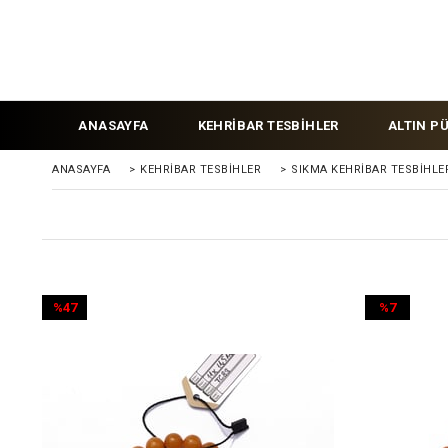
ANASAYFA
KEHRİBAR TESBİHLER
ALTIN P
ANASAYFA
>
KEHRIBAR TESBIHLER
>
SIKMA KEHRİBAR TESBİHLE
%47
%7
İndirim
İndirim
%47İndirim
%7İndirim