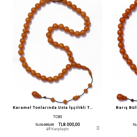
Karamel Tonlarında Usta İşçilikli Tesbih
Barış Bül
TC83
TL8.000,00
TL15.000,00
TL
Karşılaştır