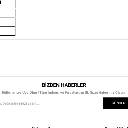
İ
BIZDEN HABERLER
Bültenimize Üye Olun ! Tüm İndirim ve Fırsatlardan İlk Sizin Haberiniz Olsun !
GÖNDER