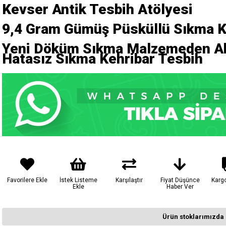
Kevser Antik Tesbih Atölyesi
9,4
Gram Gümüş Püsküllü
Sıkma K
Yeni Döküm Sıkma Malzemeden Ah
Hatasız Sıkma Kehribar Tesbih
Favorilere Ekle
İstek Listeme
Karşılaştır
Fiyat Düşünce
Karg
Ekle
Haber Ver
Ürün stoklarımızda 