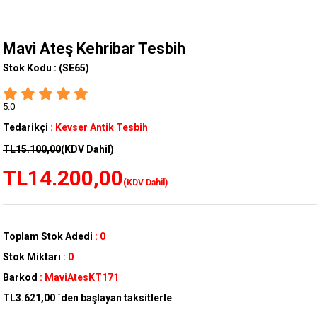
Mavi Ateş Kehribar Tesbih
Stok Kodu :
(SE65)
5.0
Tedarikçi
:
Kevser Antik Tesbih
TL15.100,00
(KDV Dahil)
TL14.200,00
(KDV Dahil)
Toplam Stok Adedi
:
0
Stok Miktarı
:
0
Barkod
:
MaviAtesKT171
TL3.621,00
`den başlayan taksitlerle