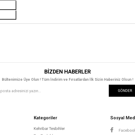
BIZDEN HABERLER
Bültenimize Üye Olun ! Tüm İndirim ve Fırsatlardan İlk Sizin Haberiniz Olsun !
GÖNDER
Kategoriler
Sosyal Med
Kehribar Tesbihler
Faceboo