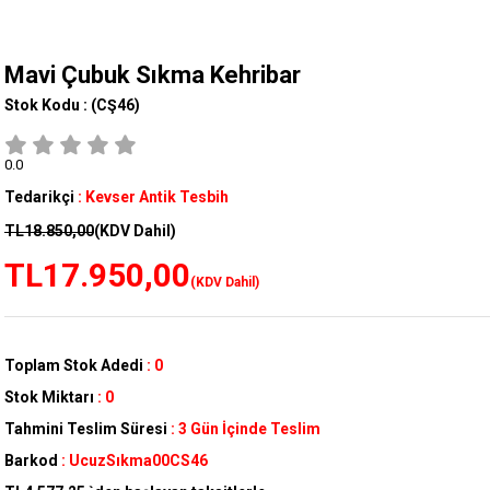
Mavi Çubuk Sıkma Kehribar
Stok Kodu :
(CŞ46)
0.0
Tedarikçi
:
Kevser Antik Tesbih
TL18.850,00
(KDV Dahil)
TL17.950,00
(KDV Dahil)
Toplam Stok Adedi
:
0
Stok Miktarı
:
0
Tahmini Teslim Süresi
:
3 Gün İçinde Teslim
Barkod
:
UcuzSıkma00CS46