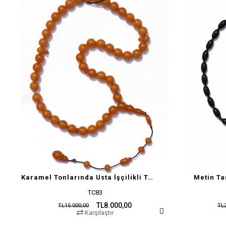
Karamel Tonlarında Usta İşçilikli Tesbih
Metin Ta
TC83
TL8.000,00
TL15.000,00
TL2
Karşılaştır