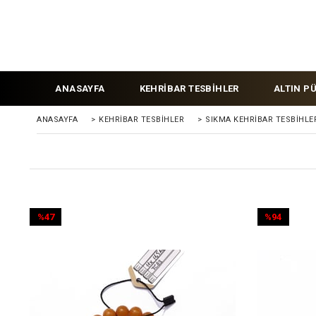
ANASAYFA
KEHRİBAR TESBİHLER
ALTIN P
ANASAYFA
>
KEHRIBAR TESBIHLER
>
SIKMA KEHRİBAR TESBİHLE
%47
%94
İndirim
İndirim
%47İndirim
%94İndirim