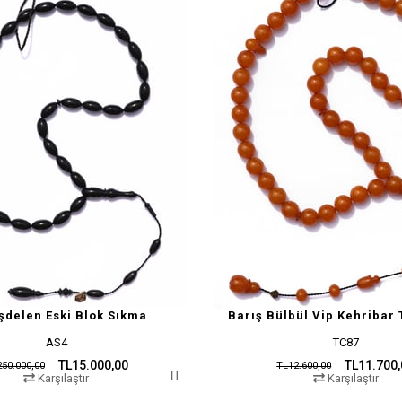
şdelen Eski Blok Sıkma
Barış Bülbül Vip Kehribar 
AS4
TC87
TL15.000,00
TL11.700
50.000,00
TL12.600,00
Karşılaştır
Karşılaştır