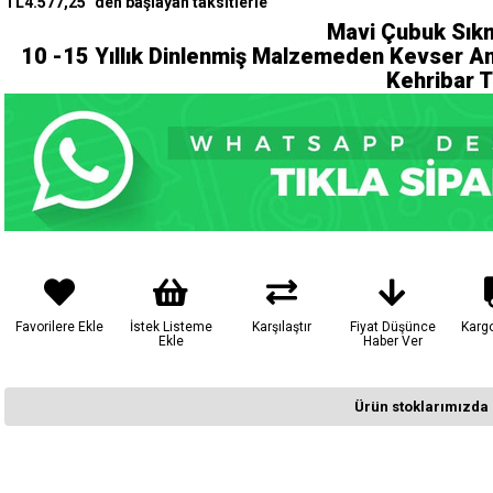
TL4.577,25
`den başlayan taksitlerle
Mavi Çubuk Sık
10 -15 Yıllık Dinlenmiş Malzemeden Kevser An
Kehribar 
Favorilere Ekle
İstek Listeme
Karşılaştır
Fiyat Düşünce
Karg
Ekle
Haber Ver
Ürün stoklarımızda 