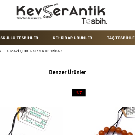
ÜSKÜLLÜ TESBİHLER
KEHRİBAR ÜRÜNLER
TAŞ TESBİHLE
R
>
MAVI ÇUBUK SIKMA KEHRIBAR
Benzer Ürünler
%7
İndirim
%7İndirim