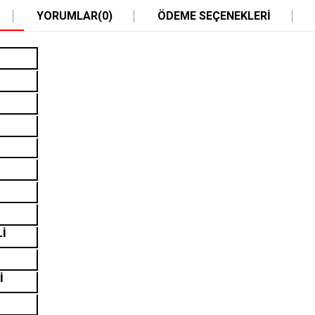
YORUMLAR
(0)
ÖDEME SEÇENEKLERI
Lİ
İ