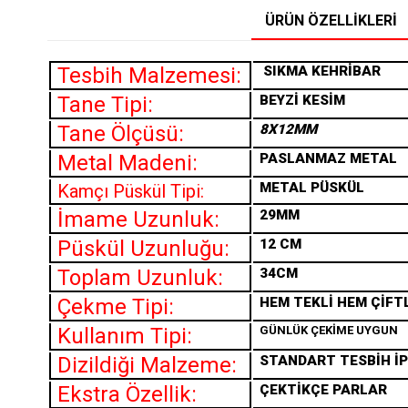
ÜRÜN ÖZELLIKLERI
Tesbih Malzemesi:
SIKMA
KEHRİBAR
Tane Tipi:
BEYZİ KESİM
Tane Ölçüsü:
8X12MM
Metal Madeni:
PASLANMAZ METAL
METAL PÜSKÜL
Kamçı Püskül Tipi:
İmame Uzunluk:
29MM
Püskül Uzunluğu:
12 CM
Toplam Uzunluk:
34CM
Çekme Tipi:
HEM TEKLİ HEM ÇİFT
Kullanım Tipi:
GÜNLÜK ÇEKİME UYGUN
Dizildiği Malzeme:
STANDART TESBİH İP
Ekstra Özellik:
ÇEKTİKÇE PARLAR