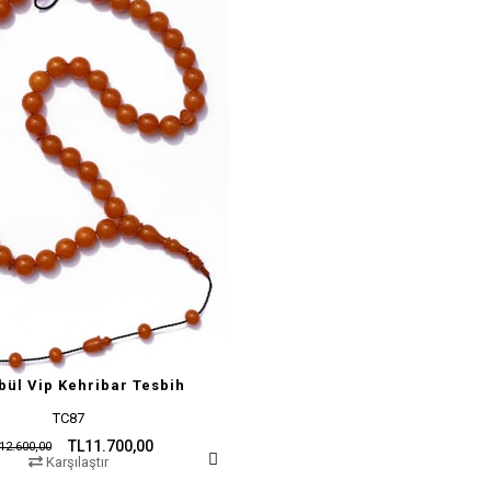
bül Vip Kehribar Tesbih
TC87
TL11.700,00
12.600,00
Karşılaştır