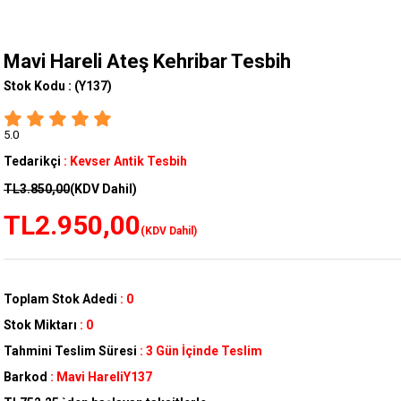
Mavi Hareli Ateş Kehribar Tesbih
Stok Kodu :
(Y137)
5.0
Tedarikçi
:
Kevser Antik Tesbih
TL3.850,00
(KDV Dahil)
TL2.950,00
(KDV Dahil)
Toplam Stok Adedi
:
0
Stok Miktarı
:
0
Tahmini Teslim Süresi
:
3 Gün İçinde Teslim
Barkod
:
Mavi HareliY137