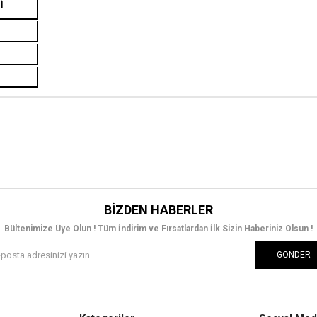
İ
BIZDEN HABERLER
Bültenimize Üye Olun ! Tüm İndirim ve Fırsatlardan İlk Sizin Haberiniz Olsun !
GÖNDER