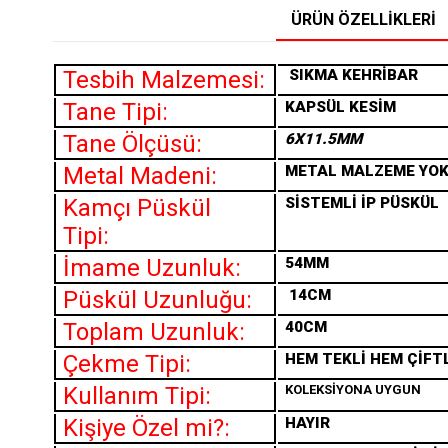
ÜRÜN ÖZELLIKLERI
Tesbih Malzemesi:
SIKMA
KEHRİBAR
Tane Tipi:
KAPSÜL KESİM
Tane Ölçüsü:
6X11.5MM
Metal Madeni:
METAL MALZEME YO
Kamçı Püskül
SİSTEMLİ İP PÜSKÜL
Tipi:
İmame Uzunluk:
54MM
Püskül Uzunluğu:
14CM
Toplam Uzunluk:
40CM
Çekme Tipi:
HEM TEKLİ HEM ÇİFT
Kullanım Tipi:
KOLEKSİYONA UYGUN
Kişiye Özel mi?:
HAYIR