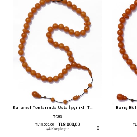
Karamel Tonlarında Usta İşçilikli Tesbih
Barış Bül
TC83
TL8.000,00
TL15.000,00
TL
Karşılaştır