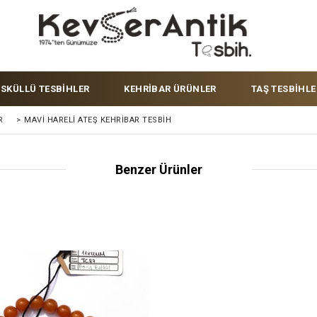
ÜSKÜLLÜ TESBİHLER
KEHRİBAR ÜRÜNLER
TAŞ TESBİHLE
R
>
MAVI HARELI ATEŞ KEHRIBAR TESBIH
Benzer Ürünler