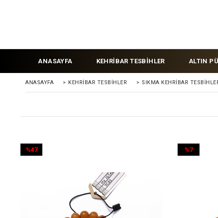
ANASAYFA
KEHRİBAR TESBİHLER
ALTIN P
ANASAYFA
>
KEHRIBAR TESBIHLER
>
SIKMA KEHRİBAR TESBİHLE
%47
%7
İndirim
İndirim
%47İndirim
%7İndirim