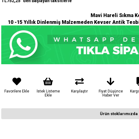
TL752,25
`den başlayan taksitlerle
Mavi Hareli Sıkma K
10 -15 Yıllık Dinlenmiş Malzemeden Kevser Antik Tesbi
Favorilere Ekle
İstek Listeme
Karşılaştır
Fiyat Düşünce
Karg
Ekle
Haber Ver
Ürün stoklarımızda 