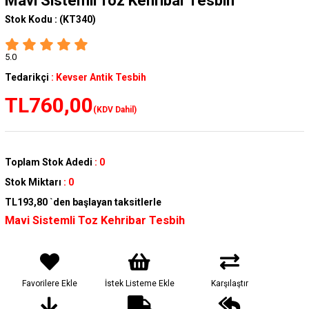
Mavi Sistemli Toz Kehribar Tesbih
Stok Kodu :
(KT340)
5.0
Tedarikçi
:
Kevser Antik Tesbih
TL760,00
(KDV Dahil)
Toplam Stok Adedi
:
0
Stok Miktarı
:
0
TL193,80
`den başlayan taksitlerle
Mavi Sistemli Toz Kehribar Tesbih
Favorilere Ekle
İstek Listeme Ekle
Karşılaştır