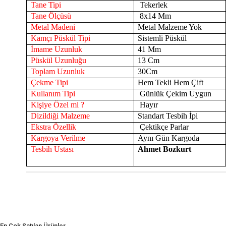
Tane Tipi
Tekerlek
Tane Ölçüsü
8x14 Mm
Metal Madeni
Metal Malzeme Yok
Kamçı Püskül Tipi
Sistemli Püskül
İmame Uzunluk
41 Mm
Püskül Uzunluğu
13 Cm
Toplam Uzunluk
30Cm
Çekme Tipi
Hem Tekli Hem Çift
Kullanım Tipi
Günlük Çekim Uygun
Kişiye Özel mi ?
Hayır
Dizildiği Malzeme
Standart Tesbih İpi
Ekstra Özellik
Çektikçe Parlar
Kargoya Verilme
Aynı Gün Kargoda
Tesbih Ustası
Ahmet Bozkurt
En Çok Satılan Ürünler