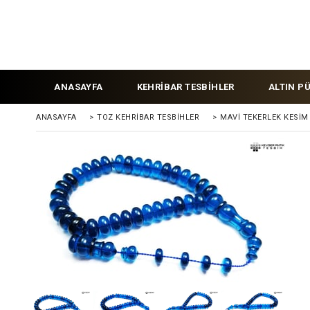
ANASAYFA
KEHRİBAR TESBİHLER
ALTIN P
ANASAYFA
>
TOZ KEHRIBAR TESBIHLER
>
MAVI TEKERLEK KESIM