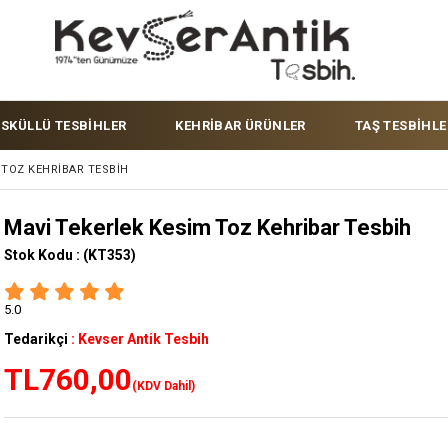
ÜSKÜLLÜ TESBİHLER
KEHRİBAR ÜRÜNLER
TAŞ TESBİHLE
 TOZ KEHRIBAR TESBIH
Mavi Tekerlek Kesim Toz Kehribar Tesbih
Stok Kodu :
(KT353)
5.0
Tedarikçi
:
Kevser Antik Tesbih
TL760,00
(KDV Dahil)