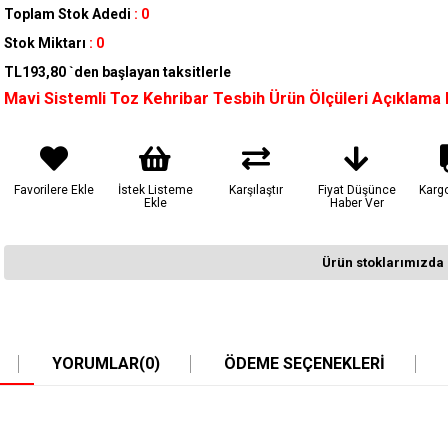
Toplam Stok Adedi
:
0
Stok Miktarı
:
0
TL193,80
`den başlayan taksitlerle
Mavi Sistemli Toz Kehribar Tesbih Ürün Ölçüleri Açıklama
Favorilere Ekle
İstek Listeme
Karşılaştır
Fiyat Düşünce
Karg
Ekle
Haber Ver
Ürün stoklarımızda 
YORUMLAR
(0)
ÖDEME SEÇENEKLERI