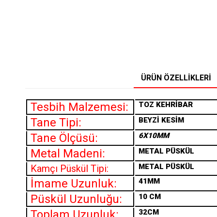
ÜRÜN ÖZELLIKLERI
Tesbih Malzemesi:
TOZ
KEHRİBAR
Tane Tipi:
BEYZİ KESİM
Tane Ölçüsü:
6X10MM
Metal Madeni:
METAL PÜSKÜL
METAL PÜSKÜL
Kamçı Püskül Tipi:
İmame Uzunluk:
41MM
Püskül Uzunluğu:
10 CM
Toplam Uzunluk:
32CM