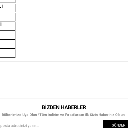
Lİ
İ
BIZDEN HABERLER
Bültenimize Üye Olun ! Tüm İndirim ve Fırsatlardan İlk Sizin Haberiniz Olsun !
GÖNDER