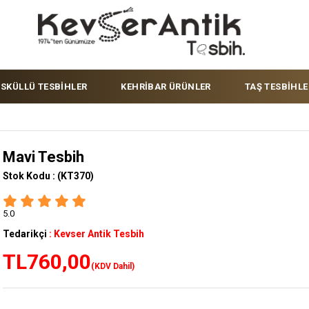
ÜSKÜLLÜ TESBİHLER
KEHRİBAR ÜRÜNLER
TAŞ TESBİHLE
Mavi Tesbih
Stok Kodu :
(KT370)
5.0
Tedarikçi
:
Kevser Antik Tesbih
TL760,00
(KDV Dahil)