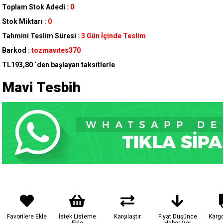
Toplam Stok Adedi
:
0
Stok Miktarı
:
0
Tahmini Teslim Süresi
:
3 Gün İçinde Teslim
Barkod
:
tozmavıtes370
TL193,80
`den başlayan taksitlerle
Mavi Tesbih
Favorilere Ekle
İstek Listeme
Karşılaştır
Fiyat Düşünce
Karg