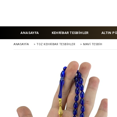
ANASAYFA
KEHRİBAR TESBİHLER
ALTIN P
ANASAYFA
>
TOZ KEHRIBAR TESBIHLER
>
MAVI TESBIH