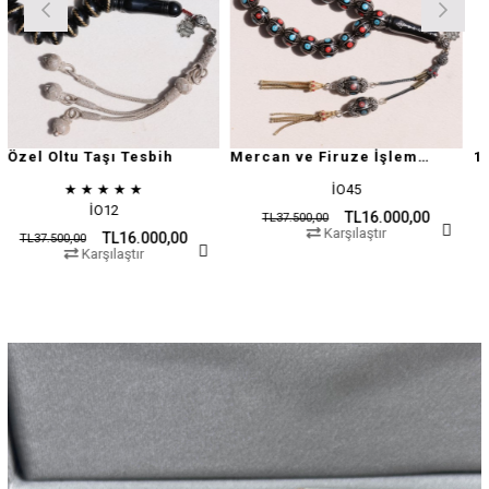
aşı Tesbih
Mercan ve Firuze İşlemeli Oltu Taşı
★
★
★
İO45
P1
O12
TL16.000,00
TL37.500,00
TL37.500,00
Karşılaştır
Karş
TL16.000,00
şılaştır