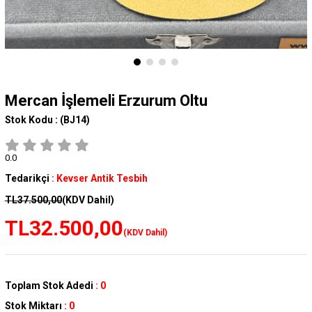
Mercan İşlemeli Erzurum Oltu
Stok Kodu :
(BJ14)
0.0
Tedarikçi
:
Kevser Antik Tesbih
TL37.500,00
(KDV Dahil)
TL32.500,00
(KDV Dahil)
Toplam Stok Adedi
:
0
Stok Miktarı
:
0