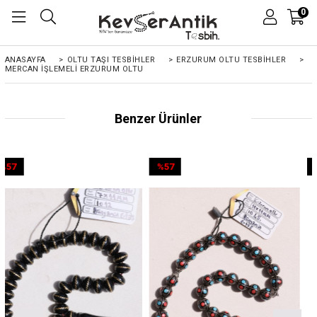
0
ANASAYFA
>
OLTU TAŞI TESBİHLER
>
ERZURUM OLTU TESBİHLER
>
MERCAN İŞLEMELI ERZURUM OLTU
Benzer Ürünler
%57
%57
İndirim
İndirim
%57İndirim
%57İndirim