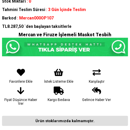
Stok Miktarı
:
0
Tahmini Teslim Süresi
:
3 Gün İçinde Teslim
Barkod
:
Mercan000OP107
TL8.287,50
`den başlayan taksitlerle
Mercan ve Firuze İşlemeli Maskot Tesbih
Favorilere Ekle
İstek Listeme Ekle
Karşılaştır
Fiyat Düşünce Haber
Kargo Bedava
Gelince Haber Ver
Ver
Ürün stoklarımızda kalmamıştır.