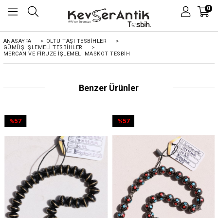
0
ANASAYFA
>
OLTU TAŞI TESBİHLER
>
GÜMÜŞ İŞLEMELİ TESBİHLER
>
MERCAN VE FIRUZE İŞLEMELI MASKOT TESBIH
Benzer Ürünler
%57
%57
İndirim
İndirim
%57İndirim
%57İndirim