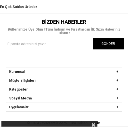
En Çok Satılan Ürünler
BIZDEN HABERLER
Bültenimize Üye Olun ! Tüm İndirim ve Fırsatlardan İlk Sizin Haberiniz
Olsun !
GÖNDER
Kurumsal
Müşteri İlişkileri
Kategoriler
Sosyal Medya
Uygulamalar
© 1974 kevserantik
.com
- Tüm Hakları Saklıdır.