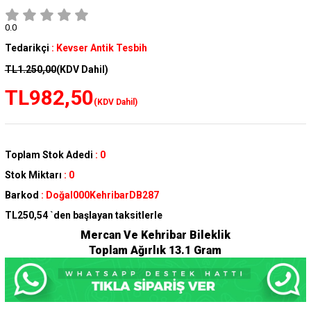
0.0
Tedarikçi
:
Kevser Antik Tesbih
TL1.250,00
(KDV Dahil)
TL982,50
(KDV Dahil)
Toplam Stok Adedi
:
0
Stok Miktarı
:
0
Barkod
:
Doğal000KehribarDB287
TL250,54
`den başlayan taksitlerle
Mercan Ve Kehribar Bileklik
Toplam Ağırlık 13.1 Gram