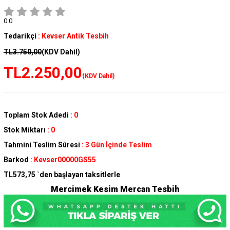
0.0
Tedarikçi
:
Kevser Antik Tesbih
TL3.750,00
(KDV Dahil)
TL2.250,00
(KDV Dahil)
Toplam Stok Adedi
:
0
Stok Miktarı
:
0
Tahmini Teslim Süresi
:
3 Gün İçinde Teslim
Barkod
:
Kevser00000GS55
TL573,75
`den başlayan taksitlerle
Mercimek Kesim Mercan Tesbih