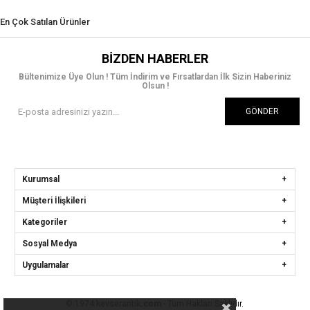
En Çok Satılan Ürünler
BIZDEN HABERLER
Bültenimize Üye Olun ! Tüm İndirim ve Fırsatlardan İlk Sizin Haberiniz
Olsun !
GÖNDER
Kurumsal
Müşteri İlişkileri
Kategoriler
Sosyal Medya
Uygulamalar
© 1974 kevserantik
.com
- Tüm Hakları Saklıdır.