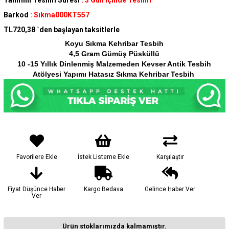
Tahmini Teslim Süresi
:
3 Gün İçinde Teslim
Barkod
:
Sıkma000KT557
TL720,38
`den başlayan taksitlerle
Koyu Sıkma Kehribar Tesbih
4,5 Gram Gümüş Püsküllü
10 -15 Yıllık Dinlenmiş Malzemeden Kevser Antik Tesbih
Atölyesi Yapımı Hatasız Sıkma Kehribar Tesbih
Favorilere Ekle
İstek Listeme Ekle
Karşılaştır
Fiyat Düşünce Haber
Kargo Bedava
Gelince Haber Ver
Ver
Ürün stoklarımızda kalmamıştır.