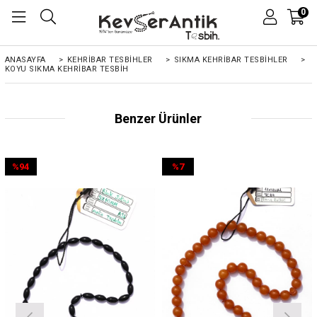
0
ANASAYFA
>
KEHRIBAR TESBIHLER
>
SIKMA KEHRİBAR TESBİHLER
>
KOYU SIKMA KEHRIBAR TESBIH
Benzer Ürünler
%94
%7
İndirim
İndirim
%94İndirim
%7İndirim