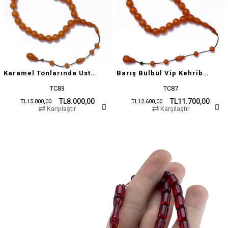
Karamel Tonlarında Usta İşçilikli Tesbih
Barış Bülbül Vip Kehribar Tesbih
TC83
TC87
TL8.000,00
TL11.700,00
TL15.000,00
TL12.600,00
Karşılaştır
Karşılaştır