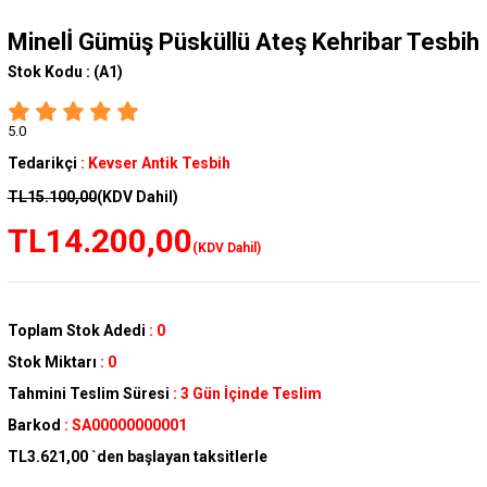
Minelİ Gümüş Püsküllü Ateş Kehribar Tesbih
Stok Kodu :
(A1)
5.0
Tedarikçi
:
Kevser Antik Tesbih
TL15.100,00
(KDV Dahil)
TL14.200,00
(KDV Dahil)
Toplam Stok Adedi
:
0
Stok Miktarı
:
0
Tahmini Teslim Süresi
:
3 Gün İçinde Teslim
Barkod
:
SA00000000001
TL3.621,00
`den başlayan taksitlerle