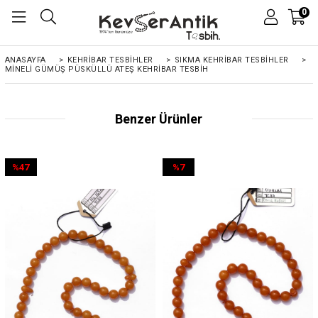
0
ANASAYFA
>
KEHRIBAR TESBIHLER
>
SIKMA KEHRİBAR TESBİHLER
>
MINELİ GÜMÜŞ PÜSKÜLLÜ ATEŞ KEHRIBAR TESBIH
Benzer Ürünler
%47
%7
İndirim
İndirim
%47İndirim
%7İndirim