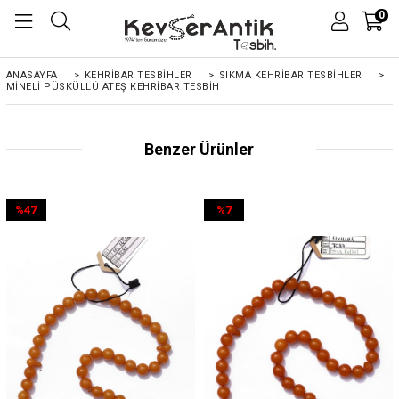
0
ANASAYFA
>
KEHRIBAR TESBIHLER
>
SIKMA KEHRİBAR TESBİHLER
>
MINELI PÜSKÜLLÜ ATEŞ KEHRIBAR TESBIH
Benzer Ürünler
%47
%7
İndirim
İndirim
%47İndirim
%7İndirim