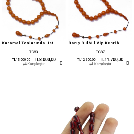
Karamel Tonlarında Usta İşçilikli Tesbih
Barış Bülbül Vip Kehribar Tesbih
TC83
TC87
TL8.000,00
TL11.700,00
TL15.000,00
TL12.600,00
Karşılaştır
Karşılaştır