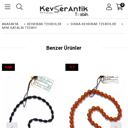
0
ANASAYFA
>
KEHRIBAR TESBIHLER
>
SIKMA KEHRİBAR TESBİHLER
>
MINI KATALIN TESBIH
Benzer Ürünler
%94
%7
İndirim
İndirim
%94İndirim
%7İndirim