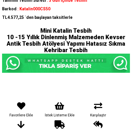
Tahmini Teslim Süresi
:
3 Gün İçinde Teslim
Barkod
:
Katalin000CS50
TL4.577,25
`den başlayan taksitlerle
Mini Katalin Tesbih
10 -15 Yıllık Dinlenmiş Malzemeden Kevser
Antik Tesbih Atölyesi Yapımı Hatasız Sıkma
Kehribar Tesbih
Favorilere Ekle
İstek Listeme Ekle
Karşılaştır