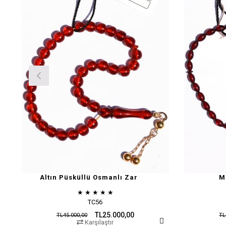
Altın Püsküllü Osmanlı Zar
M
★
★
★
★
★
TC56
TL25.000,00
TL45.000,00
TL
Karşılaştır