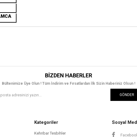
AMCA
BIZDEN HABERLER
Bültenimize Üye Olun ! Tüm İndirim ve Fırsatlardan İlk Sizin Haberiniz Olsun !
GÖNDER
Kategoriler
Sosyal Med
Kehribar Tesbihler
Faceboo