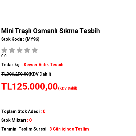
Mini Traşlı Osmanlı Sıkma Tesbih
Stok Kodu :
(MY96)
0.0
Tedarikçi
:
Kevser Antik Tesbih
TL306.250,00
(KDV Dahil)
TL125.000,00
(KDV Dahil)
Toplam Stok Adedi
:
0
Stok Miktarı
:
0
Tahmini Teslim Süresi
:
3 Gün İçinde Teslim