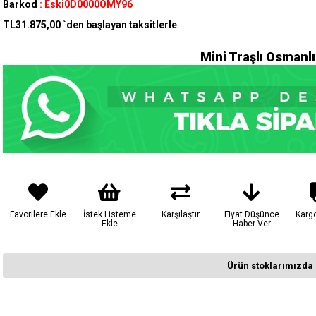
Barkod
:
Eski0D0000OMY96
TL31.875,00
`den başlayan taksitlerle
Mini Traşlı Osmanl
Favorilere Ekle
İstek Listeme
Karşılaştır
Fiyat Düşünce
Karg
Ekle
Haber Ver
Ürün stoklarımızda 