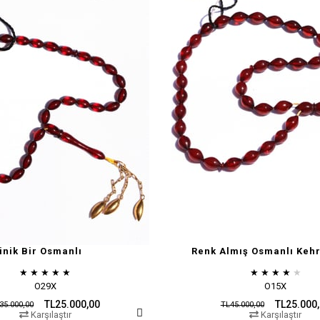
inik Bir Osmanlı
Renk Almış Osmanlı Kehr
★
★
★
★
★
★
★
★
★
★
O29X
O15X
TL25.000,00
TL25.000
35.000,00
TL45.000,00
Karşılaştır
Karşılaştır