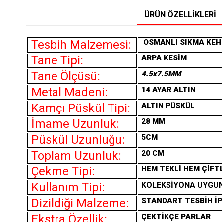
ÜRÜN ÖZELLIKLERI
Tesbih Malzemesi:
OSMANLI SIKMA
KEH
Tane Tipi:
ARPA KESİM
Tane Ölçüsü:
4.5x7.5MM
Metal Madeni:
14 AYAR ALTIN
Kamçı Püskül Tipi:
ALTIN PÜSKÜL
İmame Uzunluk:
28 MM
Püskül Uzunluğu:
5CM
Toplam Uzunluk:
20 CM
Çekme Tipi:
HEM TEKLİ HEM ÇİFT
Kullanım Tipi:
KOLEKSİYONA UYGU
Dizildiği Malzeme:
STANDART TESBİH İP
Ekstra Özellik:
ÇEKTİKÇE PARLAR