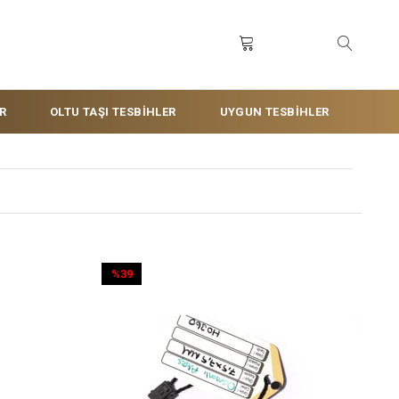
R
OLTU TAŞI TESBİHLER
UYGUN TESBİHLER
%39
İndirim
%39İndirim