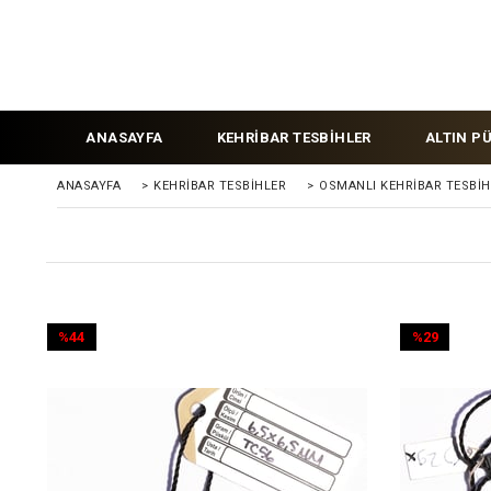
ANASAYFA
KEHRİBAR TESBİHLER
ALTIN P
ANASAYFA
>
KEHRIBAR TESBIHLER
>
OSMANLI KEHRİBAR TESBİH
%44
%29
İndirim
İndirim
%44İndirim
%29İndirim