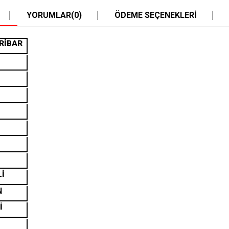
YORUMLAR
(0)
ÖDEME SEÇENEKLERI
RİBAR
Lİ
N
İ