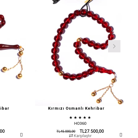
ibar
Kırmızı Osmanlı Kehribar
★
★
★
★
★
HO360
,00
TL27.500,00
TL45.000,00
Karşılaştır