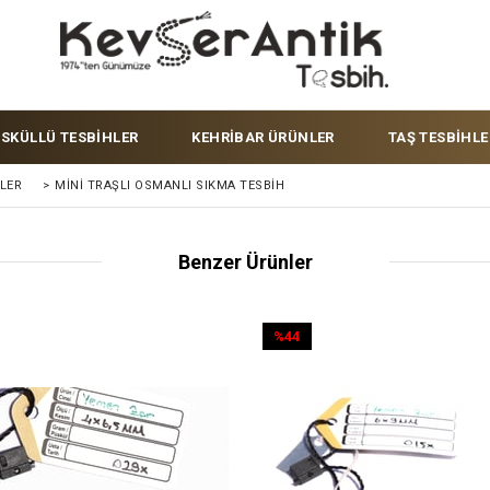
ÜSKÜLLÜ TESBİHLER
KEHRİBAR ÜRÜNLER
TAŞ TESBİHLE
LER
>
MINI TRAŞLI OSMANLI SIKMA TESBIH
Benzer Ürünler
%44
İndirim
%44İndirim