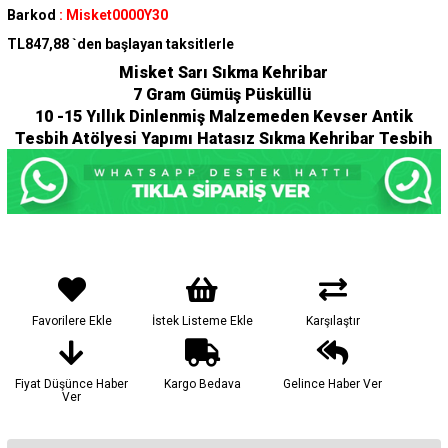
Barkod
:
Misket0000Y30
TL847,88
`den başlayan taksitlerle
Misket Sarı Sıkma Kehribar
7
Gram Gümüş Püsküllü
10 -15 Yıllık Dinlenmiş Malzemeden Kevser Antik
Tesbih Atölyesi Yapımı Hatasız Sıkma Kehribar Tesbih
Favorilere Ekle
İstek Listeme Ekle
Karşılaştır
Fiyat Düşünce Haber
Kargo Bedava
Gelince Haber Ver
Ver