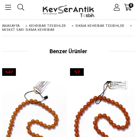
0
ANASAYFA
>
KEHRIBAR TESBIHLER
>
SIKMA KEHRİBAR TESBİHLER
>
MISKET SARI SIKMA KEHRIBAR
Benzer Ürünler
%47
%7
İndirim
İndirim
%47İndirim
%7İndirim