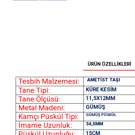
ÜRÜN ÖZELLIKLERI
Tesbih Malzemesi:
AMETİST TAŞI
Tane Tipi:
KÜRE KESİM
Tane Ölçüsü:
11,5X12MM
Metal Madeni:
GÜMÜŞ
Kamçı Püskül Tipi:
GÜMÜŞ PÜSKÜL
İmame Uzunluk:
34,5MM
Püskül Uzunluğu:
15CM