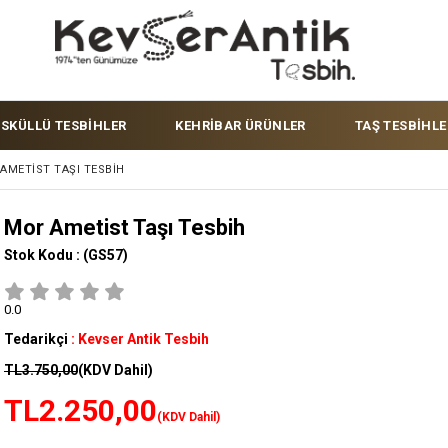
ÜSKÜLLÜ TESBİHLER
KEHRİBAR ÜRÜNLER
TAŞ TESBİHLE
AMETIST TAŞI TESBIH
Mor Ametist Taşı Tesbih
Stok Kodu :
(GS57)
0.0
Tedarikçi
:
Kevser Antik Tesbih
TL3.750,00
(KDV Dahil)
TL2.250,00
(KDV Dahil)