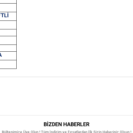
FTLİ
A
T
BIZDEN HABERLER
Bültenimize Üye Olun ! Tüm İndirim ve Fırsatlardan İlk Sizin Haberiniz Olsun !