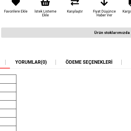
Favorilere Ekle
İstek Listeme
Karşılaştır
Fiyat Düşünce
Karg
Ekle
Haber Ver
Ürün stoklarımızda 
YORUMLAR
(0)
ÖDEME SEÇENEKLERI