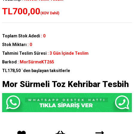
TL700,00
(KDV Dahil)
Toplam Stok Adedi
:
0
Stok Miktarı
:
0
Tahmini Teslim Süresi
:
3 Gün İçinde Teslim
Barkod
:
MorSürmeKT265
TL178,50
`den başlayan taksitlerle
Mor Sürmeli Toz Kehribar Tesbih