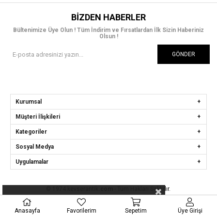
BIZDEN HABERLER
Bültenimize Üye Olun ! Tüm İndirim ve Fırsatlardan İlk Sizin Haberiniz
Olsun !
GÖNDER
Kurumsal
Müşteri İlişkileri
Kategoriler
Sosyal Medya
Uygulamalar
© 1974 kevserantik
.com
- Tüm Hakları Saklıdır.
Anasayfa
Favorilerim
Sepetim
Üye Girişi