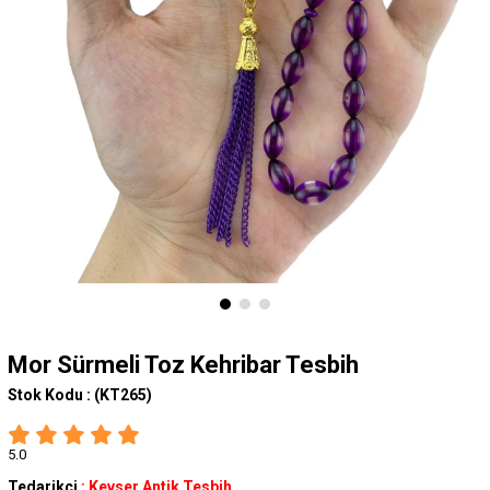
Mor Sürmeli Toz Kehribar Tesbih
Stok Kodu :
(KT265)
5.0
Tedarikçi
:
Kevser Antik Tesbih