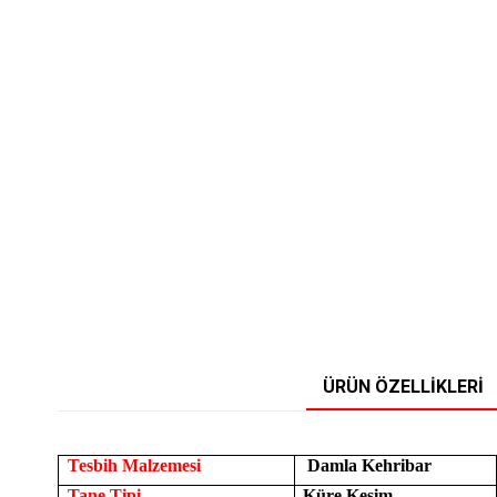
ÜRÜN ÖZELLIKLERI
Tesbih Malzemesi
Damla Kehribar
Tane Tipi
Küre Kesim