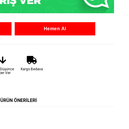
t Düşünce
Kargo Bedava
ber Ver
ÜRÜN ÖNERILERI