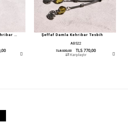
effaf Damla Kehribar Tesbih
AB522
MY6
TL5.770,00
TL
TL8.500,00
TL25.000,00
Karşılaştır
Karşıl