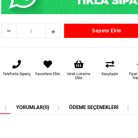
Telefonla Sipariş
Favorilere Ekle
İstek Listeme
Karşılaştır
Fiya
Ekle
Ha
YORUMLAR
(0)
ÖDEME SEÇENEKLERI