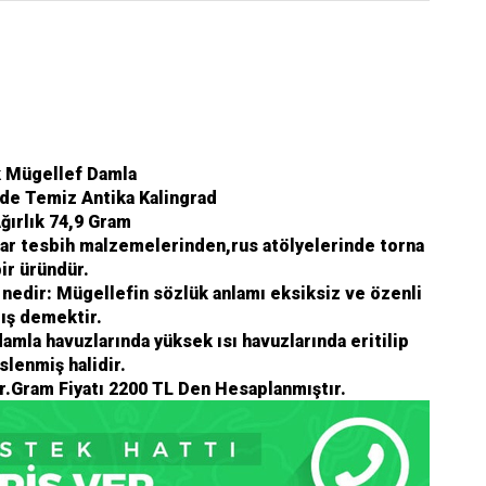
k Mügellef Damla
de Temiz Antika Kalingrad
ırlık 74,9 Gram
bar tesbih malzemelerinden,rus atölyelerinde torna
ir üründür.
edir: Mügellefin sözlük anlamı eksiksiz ve özenli
ış demektir.
damla havuzlarında yüksek ısı havuzlarında eritilip
slenmiş halidir.
r.
Gram Fiyatı 2200 TL Den Hesaplanmıştır.