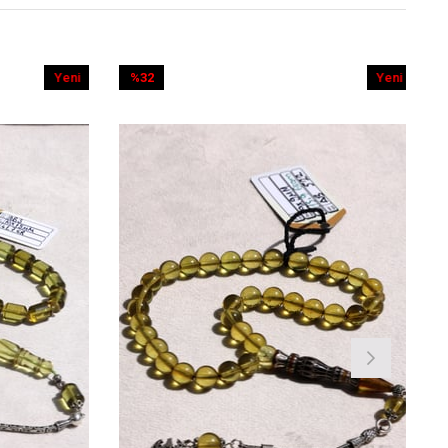
Yeni
%41
im
Ürün
İndirim
dirim
%41İndirim