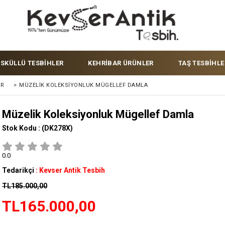
ÜSKÜLLÜ TESBİHLER
KEHRİBAR ÜRÜNLER
TAŞ TESBİHLE
ER
>
MÜZELIK KOLEKSIYONLUK MÜGELLEF DAMLA
Müzelik Koleksiyonluk Mügellef Damla
Stok Kodu :
(DK278X)
0.0
Tedarikçi
:
Kevser Antik Tesbih
TL185.000,00
TL165.000,00