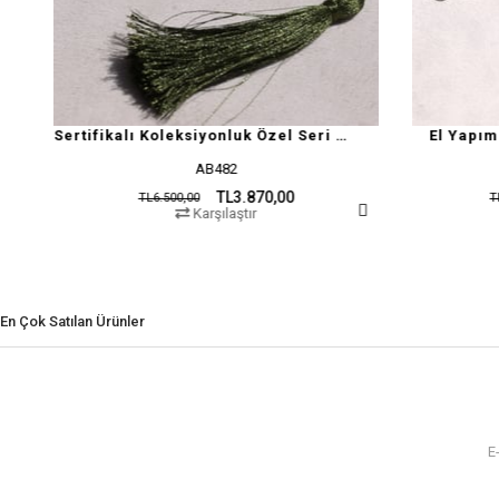
Sertifikalı Koleksiyonluk Özel Seri Damla Kehribar
El Yapımı Damla Kehribar Tes
AB482
AB55
TL3.870,00
TL15.410,00
00,00
TL25.000,00
Karşılaştır
Karşılaştır
En Çok Satılan Ürünler