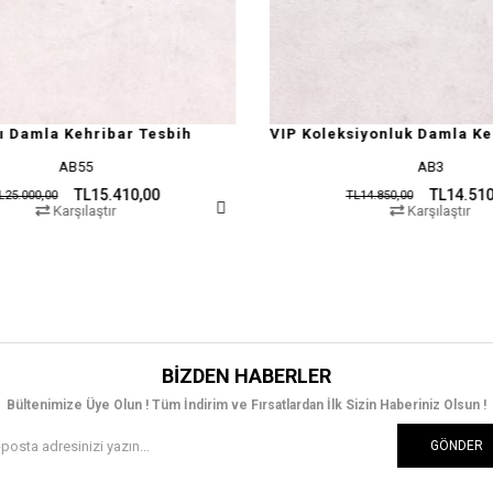
bih
VIP Koleksiyonluk Damla Kehribar Tesbih
Ş
AB3
TL14.510,00
TL14.850,00
Karşılaştır
BIZDEN HABERLER
Bültenimize Üye Olun ! Tüm İndirim ve Fırsatlardan İlk Sizin Haberiniz Olsun !
GÖNDER