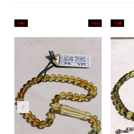
Yeni
%38
Ürün
İndirim
%38İndirim