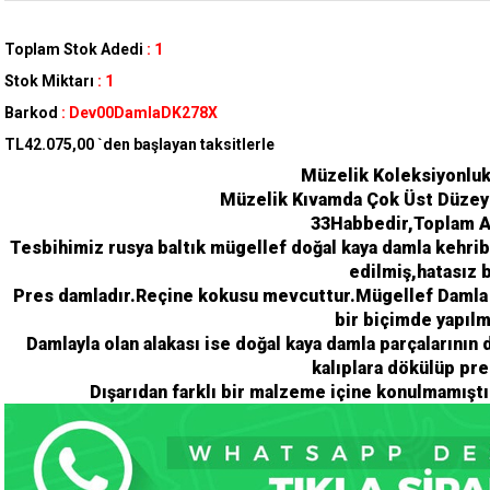
Toplam Stok Adedi
:
1
Stok Miktarı
:
1
Barkod
:
Dev00DamlaDK278X
TL42.075,00
`den başlayan taksitlerle
Müzelik Koleksiyonlu
Müzelik Kıvamda Çok Üst Düzey
33Habbedir,Toplam Ağ
Tesbihimiz rusya baltık mügellef doğal kaya damla kehri
edilmiş,hatasız b
Pres damladır.Reçine kokusu mevcuttur.Mügellef Damla n
bir biçimde yapılm
Damlayla olan alakası ise doğal kaya damla parçalarının 
kalıplara dökülüp pre
Dışarıdan farklı bir malzeme içine konulmamıştı