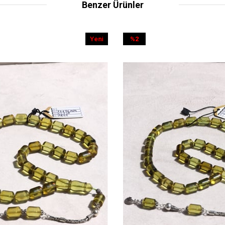
Benzer Ürünler
Yeni
%2
Yeni
%32
Ürün
İndirim
Ürün
İndir
%2İndirim
%32İn