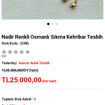
Nadir Renkli Osmanlı Sıkma Kehribar Tesbih
Stok Kodu :
(O9X)
0.0
Tedarikçi
:
Kevser Antik Tesbih
TL35.000,00
(KDV Dahil)
TL25.000,00
(KDV Dahil)
Toplam Stok Adedi
:
0