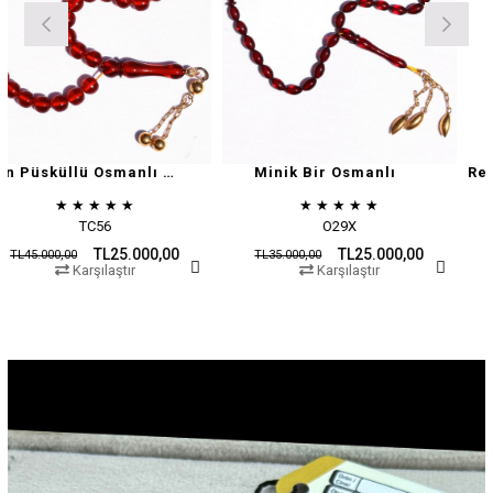
Altın Püsküllü Osmanlı Zar
Minik Bir Osmanlı
★
★
★
★
★
★
★
★
★
★
O29X
O15X
25.000,00
TL25.000,00
TL
TL35.000,00
TL45.000,00
ştır
Karşılaştır
Karşıla