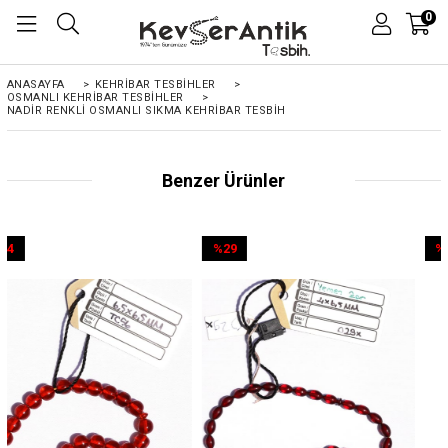
0
ANASAYFA
>
KEHRIBAR TESBIHLER
>
OSMANLI KEHRİBAR TESBİHLER
>
NADIR RENKLI OSMANLI SIKMA KEHRIBAR TESBIH
Benzer Ürünler
%29
%44
İndirim
İndirim
%29İndirim
%44İndirim