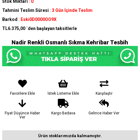
Stok Miktarı
:
0
Tahmini Teslim Süresi
:
3 Gün İçinde Teslim
Barkod
:
Eski0D0000OO9X
TL6.375,00
`den başlayan taksitlerle
Nadir Renkli Osmanlı Sıkma Kehribar Tesbih
Favorilere Ekle
İstek Listeme Ekle
Karşılaştır
Fiyat Düşünce Haber
Kargo Bedava
Gelince Haber Ver
Ver
Ürün stoklarımızda kalmamıştır.