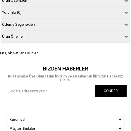
Ürün Özellikleri
Yorumlar
(0)
Ödeme Seçenekleri
Ürün Önerileri
En Çok Satılan Ürünler
BIZDEN HABERLER
Bültenimize Üye Olun ! Tüm İndirim ve Fırsatlardan İlk Sizin Haberiniz
Olsun !
GÖNDER
Kurumsal
Müşteri İlişkileri