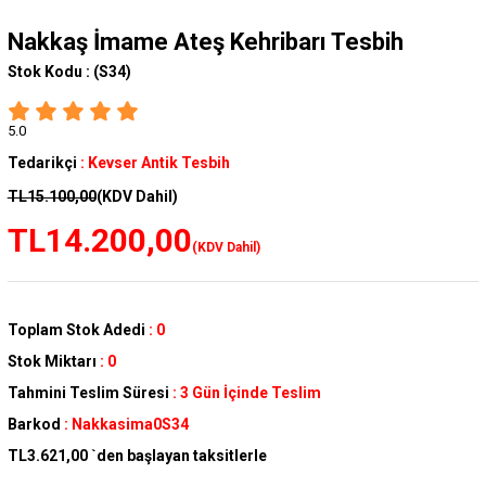
Nakkaş İmame Ateş Kehribarı Tesbih
Stok Kodu :
(S34)
5.0
Tedarikçi
:
Kevser Antik Tesbih
TL15.100,00
(KDV Dahil)
TL14.200,00
(KDV Dahil)
Toplam Stok Adedi
:
0
Stok Miktarı
:
0
Tahmini Teslim Süresi
:
3 Gün İçinde Teslim
Barkod
:
Nakkasima0S34
TL3.621,00
`den başlayan taksitlerle