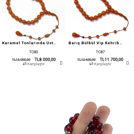
Karamel Tonlarında Usta İşçilikli Tesbih
Barış Bülbül Vip Kehribar Tesbih
TC83
TC87
TL8.000,00
TL11.700,00
TL15.000,00
TL12.600,00
Karşılaştır
Karşılaştır