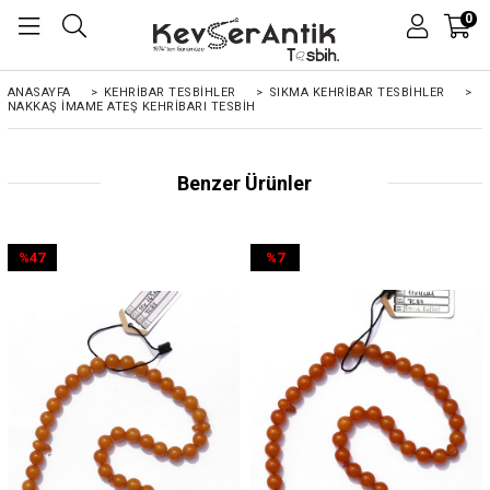
0
ANASAYFA
>
KEHRIBAR TESBIHLER
>
SIKMA KEHRİBAR TESBİHLER
>
NAKKAŞ İMAME ATEŞ KEHRIBARI TESBIH
Benzer Ürünler
%47
%7
İndirim
İndirim
%47İndirim
%7İndirim